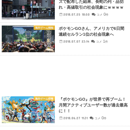
ズで配布した結果、長蛇の列・品切
れ・高値取引の社会現象にｗｗｗｗ
0
2018.07.25 18:50
コメ
件
ポケモンGOさん、アメリカで6日間
海外ゲーム情報
連続セルラン1位の社会現象へ
1
2018.07.07 23:14
コメ
件
『ポケモンGO』が世界で再ブーム！
海外ゲーム情報
月間アクティブユーザー数が過去最高
に！！
0
2018.06.27 11:31
コメ
件