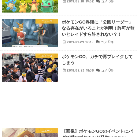
3
2019.02.10 19:52
コメ
件
ポケモンGO界隈に「公園リーダー」
ニュース
なる存在がいることが判明！許可が無
いとレイドすら許されない？！
0
2019.01.29 12:30
コメ
件
ポケモンGO、ガチで再ブレイクして
ニュース
しまう
0
2018.09.23 18:30
コメ
件
【画像】ポケモンGOのイベントにバ
ニュース