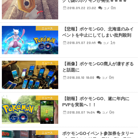
グで謎のポケモンが発生ｗｗｗｗ
0
2018.09.22 23:02
コメ
件
【悲報】ポケモンGO、北海道のみイ
ニュース
ベントを中止にしてしまい批判殺到
1
2018.09.07 20:49
コメ
件
【画像】ポケモンGO廃人が凄すぎる
ニュース
と話題に
0
2018.08.10 18:00
コメ
件
【朗報】ポケモンGO、遂に年内に
ニュース
PVPを実装へ！！
0
2018.08.07 14:04
コメ
件
ポケモンGOイベント参加券をタリー
ニュース