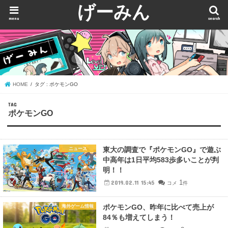
げーみん
menu
search
HOME
タグ : ポケモンGO
TAG
ポケモンGO
東大の調査で『ポケモンGO』で遊ぶ
ニュース
中高年は1日平均583歩多いことが判
明！！
1
2019.02.11 15:45
コメ
件
ポケモンGO、昨年に比べて売上が
海外ゲーム情報
84％も増えてしまう！