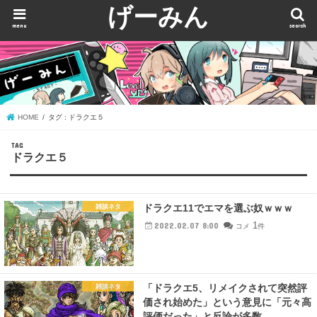
げーみん
menu
search
HOME
タグ : ドラクエ５
TAG
ドラクエ５
ドラクエ11でエマを選ぶ奴ｗｗｗ
雑談ネタ
1
2022.02.07 8:00
コメ
件
「ドラクエ5、リメイクされて突然評
雑談ネタ
価され始めた」という意見に「元々高
評価だった」と反論が多数