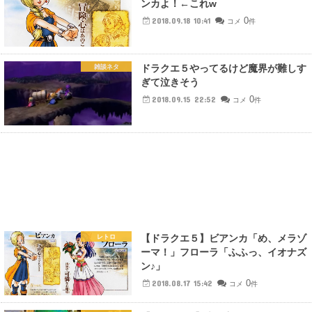
ンカよ！←これw
0
2018.09.18 10:41
コメ
件
ドラクエ５やってるけど魔界が難しす
雑談ネタ
ぎて泣きそう
0
2018.09.15 22:52
コメ
件
【ドラクエ５】ビアンカ「め、メラゾ
レトロ
ーマ！」フローラ「ふふっ、イオナズ
ン♪」
0
2018.08.17 15:42
コメ
件