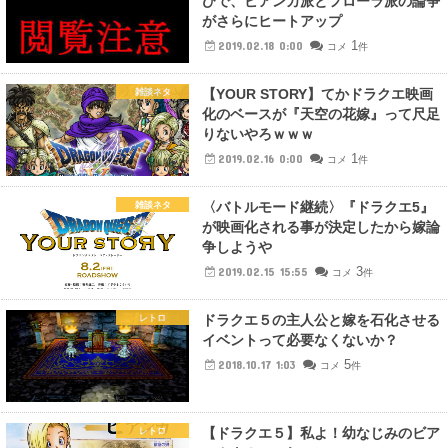
びで、ビアンカ派とフローラ派の論争
がさらにヒートアップ
1
2019.02.18 0:00
コメ
件
【YOUR STORY】てかドラクエ映画
雑談ネタ
化のベースが『天空の花嫁』って尺足
りないやろｗｗｗ
1
2019.02.16 0:00
コメ
件
〈バトルモード継続〉『ドラクエ5』
雑談ネタ
が映画化される事が決定したから嫁論
争しようや
3
2019.02.15 15:55
コメ
件
ドラクエ５の主人公と嫁を石化させる
レトロ
イベントって必要なくないか？
5
2018.10.17 1:03
コメ
件
【ドラクエ５】私よ！幼なじみのビア
レトロ