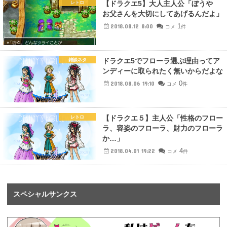
【ドラクエ5】大人主人公「ぼうや
レトロ
お父さんを大切にしてあげるんだよ」
1
2018.08.12 8:00
コメ
件
ドラクエ5でフローラ選ぶ理由ってア
雑談ネタ
ンディーに取られたく無いからだよな
0
2018.08.06 19:10
コメ
件
【ドラクエ５】主人公「性格のフロー
レトロ
ラ、容姿のフローラ、財力のフローラ
か…」
4
2018.04.01 19:22
コメ
件
スペシャルサンクス