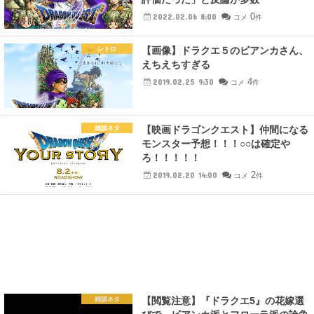
0
2022.02.06 8:00
コメ
件
【画像】ドラクエ５のビアンカさん、
レトロ
えちえちすぎる
4
2019.02.25 9:30
コメ
件
【映画ドラゴンクエスト】仲間になる
雑談ネタ
モンスター予想！！！○○は確定や
ろ！！！！！
2
2019.02.20 14:00
コメ
件
【閲覧注意】『ドラクエ5』の花嫁選
雑談ネタ