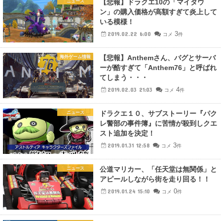
【悲報】ドラクエ10の「マイタウ
ニュース
ン」の購入価格が高額すぎて炎上して
いる模様！
3
2019.02.22 6:00
コメ
件
【悲報】Anthemさん、バグとサーバ
海外ゲーム情報
ーが酷すぎて「Anthem76」と呼ばれ
てしまう・・・
4
2019.02.03 21:03
コメ
件
ドラクエ１０、サブストーリー『パク
ニュース
レ警部の事件簿』に苦情が殺到しクエ
スト追加を決定！
3
2019.01.31 12:58
コメ
件
公道マリカー、「任天堂は無関係」と
ニュース
アピールしながら街を走り回る！！
0
2019.01.24 15:10
コメ
件