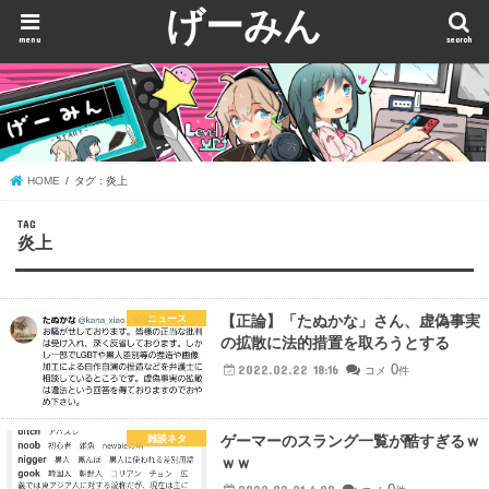
げーみん
menu
search
HOME
タグ : 炎上
TAG
炎上
【正論】「たぬかな」さん、虚偽事実
ニュース
の拡散に法的措置を取ろうとする
0
2022.02.22 18:16
コメ
件
ゲーマーのスラング一覧が酷すぎるｗ
雑談ネタ
ｗｗ