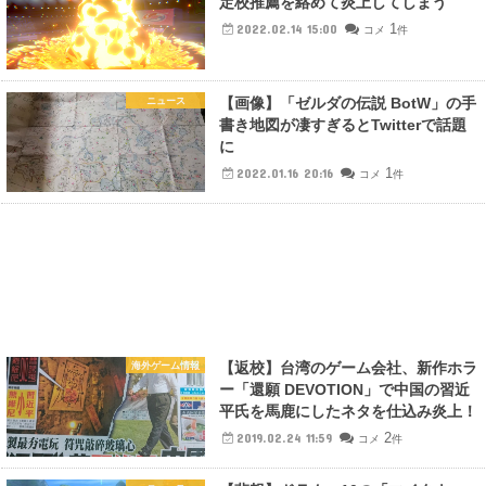
定校推薦を絡めて炎上してしまう
1
2022.02.14 15:00
コメ
件
【画像】「ゼルダの伝説 BotW」の手
ニュース
書き地図が凄すぎるとTwitterで話題
に
1
2022.01.16 20:16
コメ
件
【返校】台湾のゲーム会社、新作ホラ
海外ゲーム情報
ー「還願 DEVOTION」で中国の習近
平氏を馬鹿にしたネタを仕込み炎上！
2
2019.02.24 11:59
コメ
件