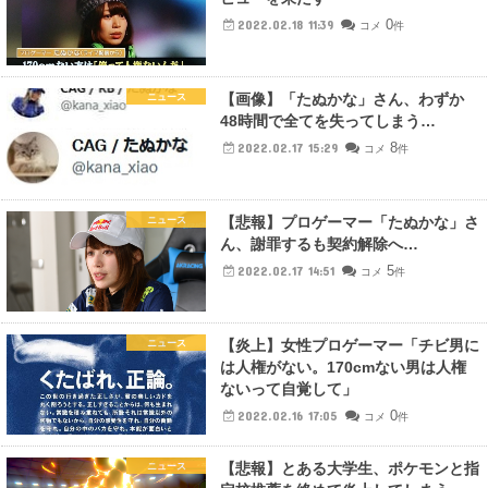
0
2022.02.18 11:39
コメ
件
【画像】「たぬかな」さん、わずか
ニュース
48時間で全てを失ってしまう…
8
2022.02.17 15:29
コメ
件
【悲報】プロゲーマー「たぬかな」さ
ニュース
ん、謝罪するも契約解除へ…
5
2022.02.17 14:51
コメ
件
【炎上】女性プロゲーマー「チビ男に
ニュース
は人権がない。170cmない男は人権
ないって自覚して」
0
2022.02.16 17:05
コメ
件
【悲報】とある大学生、ポケモンと指
ニュース