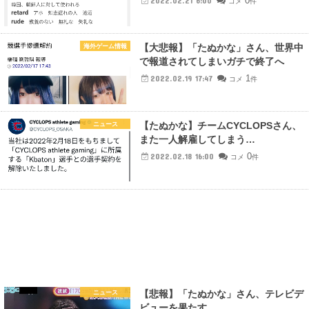
0
2022.02.21 6:00
コメ
件
【大悲報】「たぬかな」さん、世界中
海外ゲーム情報
で報道されてしまいガチで終了へ
1
2022.02.19 17:47
コメ
件
【たぬかな】チームCYCLOPSさん、
ニュース
また一人解雇してしまう…
0
2022.02.18 16:00
コメ
件
【悲報】「たぬかな」さん、テレビデ
ニュース
ビューを果たす