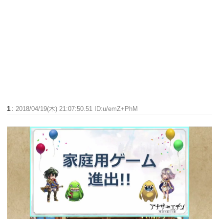
1
:
2018/04/19(木) 21:07:50.51 ID:u/emZ+PhM