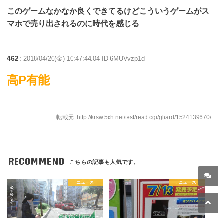
このゲームなかなか良くできてるけどこういうゲームがス
マホで売り出されるのに時代を感じる
462
:
2018/04/20(金) 10:47:44.04 ID:6MUVvzp1d
高P有能
転載元: http://krsw.5ch.net/test/read.cgi/ghard/1524139670/
RECOMMEND
こちらの記事も人気です。
ニュース
ニュース