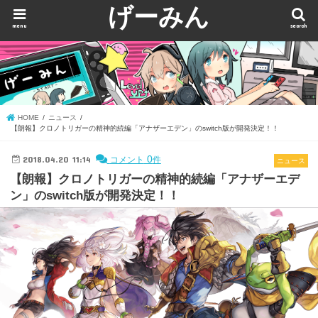
げーみん
menu
search
HOME
ニュース
【朗報】クロノトリガーの精神的続編「アナザーエデン」のswitch版が開発決定！！
2018.04.20 11:14
0
コメント
件
ニュース
【朗報】クロノトリガーの精神的続編「アナザーエデ
ン」のswitch版が開発決定！！