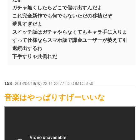
ガチャ無くしたらどこで儲け出すんだよ
これ完全新作でも何でもないただの移植だぞ
夢見すぎだよ
スイッチ版はガチャやらなくてもキャラ手に入りま
すって仕様ならスマホ版で課金ユーザーが萎えて引
退続出するわ
下手すりゃ共倒れだ
158
:
2018/04/19(木) 22:11:33.77 ID:kOM1Ch1s0
音楽はやっぱりすげーいいな