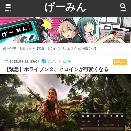
げーみん
menu
search
HOME
雑談ネタ
【緊急】ホライゾン２、ヒロインが可愛くなる
2022.02.22 23:04
19
コメント
件
雑談ネタ
【緊急】ホライゾン２、ヒロインが可愛くなる