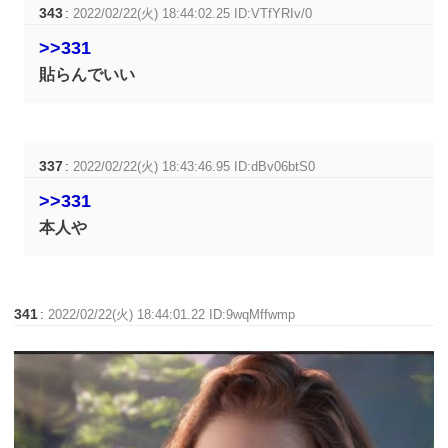
343
:
2022/02/22(火) 18:44:02.25 ID:VTfYRIv/0
>>331
貼らんでいい
337
:
2022/02/22(火) 18:43:46.95 ID:dBv06btS0
>>331
本人や
341
:
2022/02/22(火) 18:44:01.22 ID:9wqMffwmp