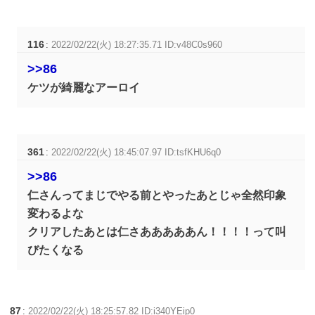
116
:
2022/02/22(火) 18:27:35.71 ID:v48C0s960
>>86
ケツが綺麗なアーロイ
361
:
2022/02/22(火) 18:45:07.97 ID:tsfKHU6q0
>>86
仁さんってまじでやる前とやったあとじゃ全然印象
変わるよな
クリアしたあとは仁さあああああん！！！！って叫
びたくなる
87
:
2022/02/22(火) 18:25:57.82 ID:i340YEip0