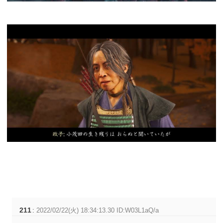
211
:
2022/02/22(火) 18:34:13.30 ID:W03L1aQ/a