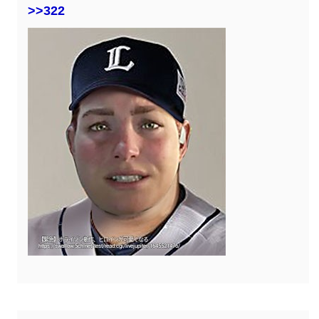
>>322