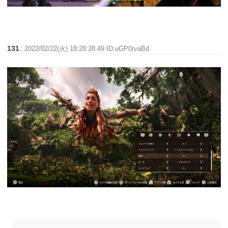
131
:
2022/02/22(火) 18:28:28.49 ID:uGP0rvaBd