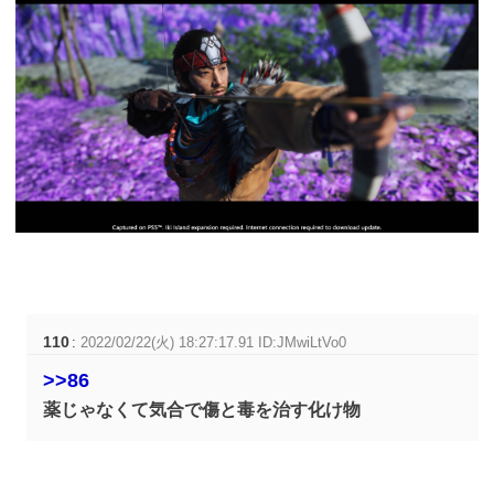
110
:
2022/02/22(火) 18:27:17.91 ID:JMwiLtVo0
>>86
薬じゃなくて気合で傷と毒を治す化け物