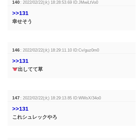
140
:
2022/02/22(火) 18:28:53.69 ID:JMwiLtVo0
>>131
幸せそう
146
:
2022/02/22(火) 18:29:11.10 ID:Cv/guz0m0
>>131
出してて草
147
:
2022/02/22(火) 18:29:13.85 ID:WWsX/34o0
>>131
これシュレックやろ