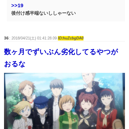
>>19
後付け感半端ないししゃーない
36
:
2018/04/21(土) 01:41:28.09
ID:huZcbgDA0
数ヶ月でずいぶん劣化してるやつが
おるな