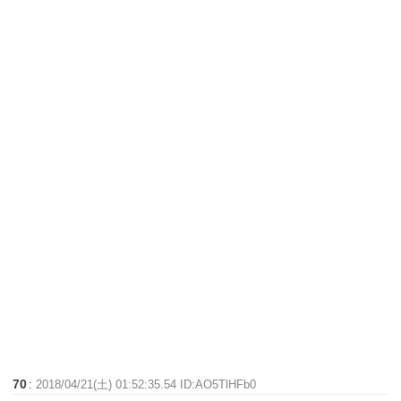
70
:
2018/04/21(土) 01:52:35.54 ID:AO5TlHFb0