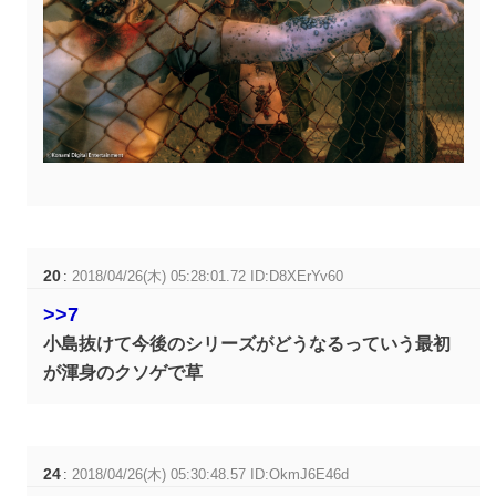
20
:
2018/04/26(木) 05:28:01.72 ID:D8XErYv60
>>7
小島抜けて今後のシリーズがどうなるっていう最初
が渾身のクソゲで草
24
:
2018/04/26(木) 05:30:48.57 ID:OkmJ6E46d