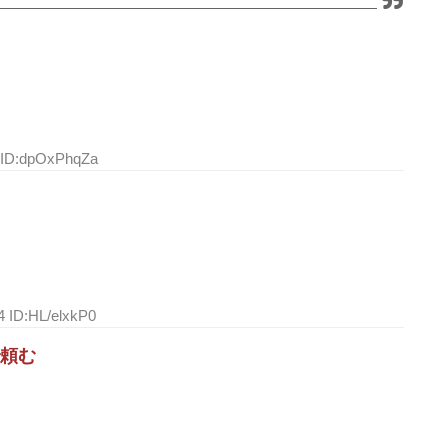
8 ID:dpOxPhqZa
4 ID:HL/elxkP0
頼む