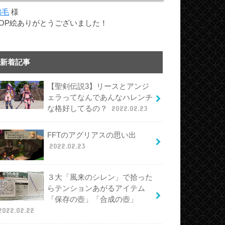
綿毛
様
TOP絵ありがとうございました！
新着記事
【聖剣伝説3】リースとアンジ
ェラってなんであんなハレンチ
な格好してるの？
2022.02.23
FFTのアグリアスの思い出
2022.02.23
３大「風来のシレン」で拾った
らテンションあがるアイテム
「保存の壺」「合成の壺」
2022.02.22