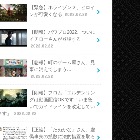
【緊急】ホライゾン２、ヒロイ
ンが可愛くなる
2022.02.22
【朗報】パワプロ2022、ついに
イチローさんが登場する
2022.02.22
【悲報】町のゲーム屋さん、見
事に消えてしまう…
2022.02.22
【朗報】フロム「エルデンリン
グは動画配信OKです！いま急
いでガイドラインを改定してい
ます」
2022.02.22
【正論】「たぬかな」さん、虚
偽事実の拡散に法的措置を取ろ