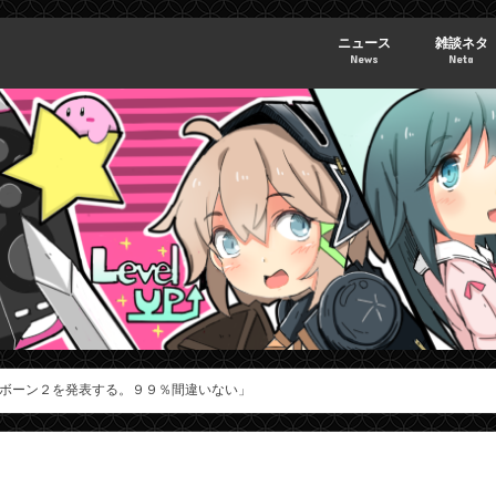
ニュース
雑談ネタ
News
Neta
ボーン２を発表する。９９％間違いない」