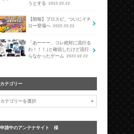
うとする
2022.02.22
【朗報】プロスピ、ついにイチ
ロー登場へ
2022.02.22
「あーーー、コレ絶対に流行る
わ！！！｣と確信したけど流行
らなかったゲーム
2022.02.22
カテゴリー
申請中のアンテナサイト 様