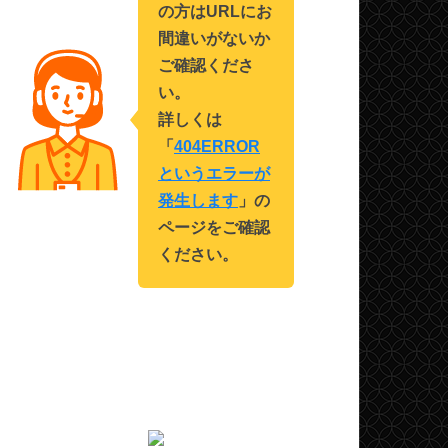
の方はURLにお
間違いがないか
ご確認くださ
い。
詳しくは
「
404ERROR
というエラーが
発生します
」の
ページをご確認
ください。