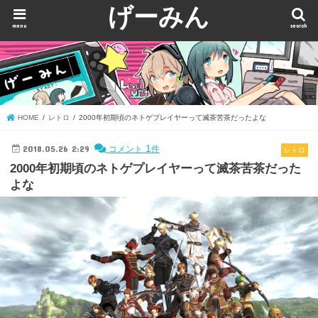
げーみん
menu
search
HOME
レトロ
2000年初期頃のネトゲプレイヤーって滅茶苦茶だったよな
2018.05.26 2:29
1
コメント
件
レトロ
2000年初期頃のネトゲプレイヤーって滅茶苦茶だった
よな