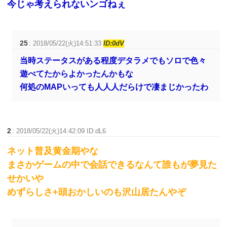
今じゃ考えられないンゴねぇ
25
:
2018/05/22(火)14:51:33
ID:0dV
当時ステータスがある程度デタラメでもソロで色々
遊べてたからよかったんかもな
何処のMAPいっても人人人だらけで凄まじかったわ
2
:
2018/05/22(火)14:42:09 ID:dL6
ネット普及黄金期やな
まさかゲームの中で会話できるなんて誰もが夢見た
せかいや
めずらしさ+頭おかしいのも沢山居たんやぞ