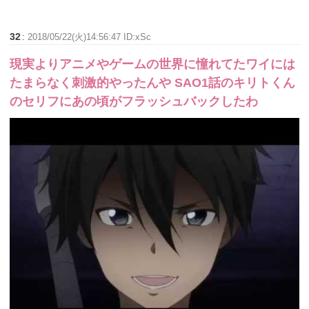
32
:
2018/05/22(火)14:56:47 ID:xSc
現実よりアニメやゲームの世界に憧れてたワイには
たまらなく刺激的やったんや SAO1話のキリトくん
のセリフにあの頃がフラッシュバックしたわ