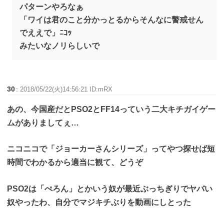
パターンやろなぁ
「ワイは君のこと分かっとるからそんなに警戒せん
でええで」ﾆｺｯ
みたいなノリらしいで
30
:
2018/05/22(火)14:56:21 ID:mRX
あの、今国産だとPSO2とFF14っていう二大キチガイゲー
ムがありましてぇ…
ニコニコで「ジョーカーさんシリーズ」ってやつ探せば短
時間でわかるから適当に観て、どうぞ
PSO2は「ぺろん」とかいう奴が最近ぶっちぎりでヤバい
奴やったわ、自分でマジキチぶりを動画にしとった