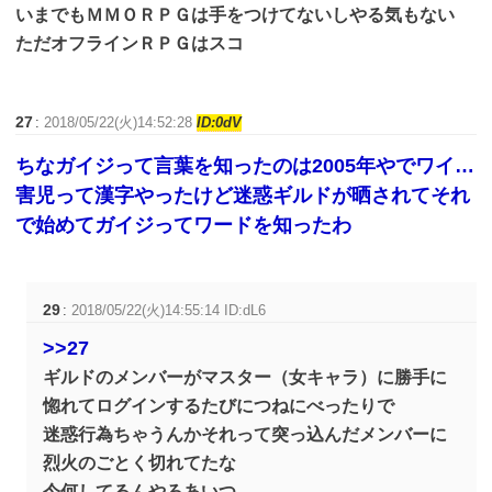
いまでもＭＭＯＲＰＧは手をつけてないしやる気もない
ただオフラインＲＰＧはスコ
27
:
2018/05/22(火)14:52:28
ID:0dV
ちなガイジって言葉を知ったのは2005年やでワイ…
害児って漢字やったけど迷惑ギルドが晒されてそれ
で始めてガイジってワードを知ったわ
29
:
2018/05/22(火)14:55:14 ID:dL6
>>27
ギルドのメンバーがマスター（女キャラ）に勝手に
惚れてログインするたびにつねにべったりで
迷惑行為ちゃうんかそれって突っ込んだメンバーに
烈火のごとく切れてたな
今何してるんやろあいつ