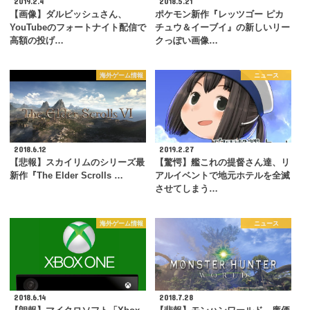
2019.2.4
2018.5.21
【画像】ダルビッシュさん、
ポケモン新作『レッツゴー ピカ
YouTubeのフォートナイト配信で
チュウ＆イーブイ』の新しいリー
高額の投げ…
クっぽい画像…
海外ゲーム情報
ニュース
2018.6.12
2019.2.27
【悲報】スカイリムのシリーズ最
【驚愕】艦これの提督さん達、リ
新作『The Elder Scrolls …
アルイベントで地元ホテルを全滅
させてしまう…
海外ゲーム情報
ニュース
2018.6.14
2018.7.28