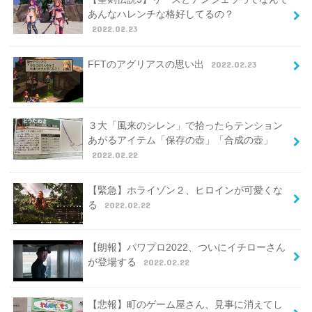
あんなハレンチな格好してるの？
2022.02.23
FFTのアグリアスの思い出
2022.02.23
３大「風来のシレン」で拾ったらテンション
あがるアイテム「保存の壺」「合成の壺」
2022.02.22
【緊急】ホライゾン２、ヒロインが可愛くな
る
2022.02.22
【朗報】パワプロ2022、ついにイチローさん
が登場する
2022.02.22
【悲報】町のゲーム屋さん、見事に消えてし