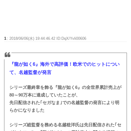
1
:
2018/06/06(水) 19:44:46.42 ID:DqX/Yvli00606
『龍が如く6』海外で高評価！欧米でのヒットについ
て、名越監督が発言
シリーズ最終章を飾る『龍が如く6』の全世界累計売上が
80～90万本に達成していたことが、
先日配信された｢セガなま｣での名越監督の発言により明
らかになりました
シリーズ総監督を務める名越稔洋氏は先日配信された｢セ