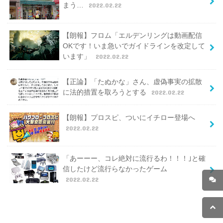
まう…
2022.02.22
【朗報】フロム「エルデンリングは動画配信
OKです！いま急いでガイドラインを改定して
います」
2022.02.22
【正論】「たぬかな」さん、虚偽事実の拡散
に法的措置を取ろうとする
2022.02.22
【朗報】プロスピ、ついにイチロー登場へ
2022.02.22
「あーーー、コレ絶対に流行るわ！！！｣と確
信したけど流行らなかったゲーム
2022.02.22