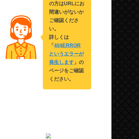
の方はURLにお
間違いがないか
ご確認くださ
い。
詳しくは
「
404ERROR
というエラーが
発生します
」の
ページをご確認
ください。