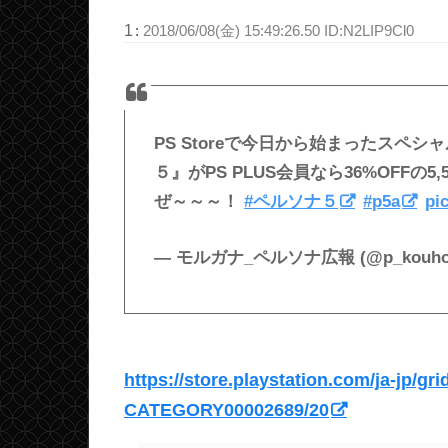
1
:
2018/06/08(金) 15:49:26.50 ID:N2LIP9Cl0
PS Storeで今日から始まったスペシャル
５』がPS PLUS会員なら36%OFF
ぜ～～～！
#ペルソナ５
#p5a
pi
— モルガナ_ペルソナ広報 (@p_kouho
https://store.playstation.com/ja-jp/
CATEGORY00002689/20