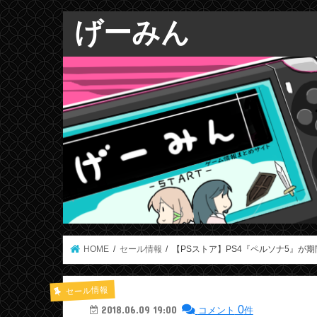
げーみん
HOME
セール情報
【PSストア】PS4『ペルソナ5』が期
セール情報
0
2018.06.09 19:00
コメント
件