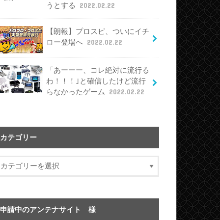
うとする
2022.02.22
【朗報】プロスピ、ついにイチ
ロー登場へ
2022.02.22
「あーーー、コレ絶対に流行る
わ！！！｣と確信したけど流行
らなかったゲーム
2022.02.22
カテゴリー
申請中のアンテナサイト 様