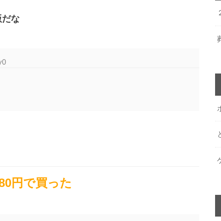
版だな
y0
80円で買った