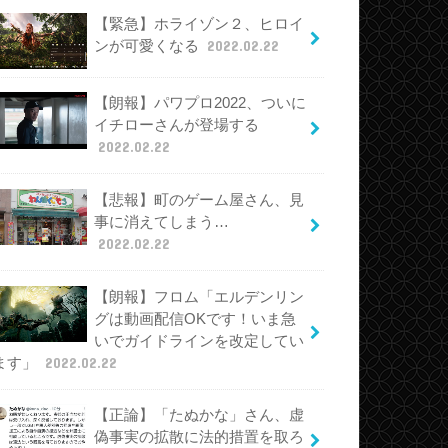
【緊急】ホライゾン２、ヒロイ
ンが可愛くなる
2022.02.22
【朗報】パワプロ2022、ついに
イチローさんが登場する
2022.02.22
【悲報】町のゲーム屋さん、見
事に消えてしまう…
2022.02.22
【朗報】フロム「エルデンリン
グは動画配信OKです！いま急
いでガイドラインを改定してい
ます」
2022.02.22
【正論】「たぬかな」さん、虚
偽事実の拡散に法的措置を取ろ