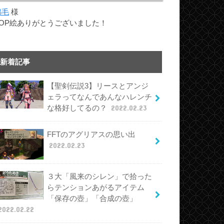
綿毛
様
TOP絵ありがとうございました！
新着記事
【聖剣伝説3】リースとアンジ
ェラってなんであんなハレンチ
な格好してるの？
2022.02.23
FFTのアグリアスの思い出
2022.02.23
３大「風来のシレン」で拾った
らテンションあがるアイテム
「保存の壺」「合成の壺」
2022.02.22