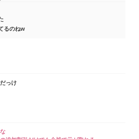
た
てるのねw
だっけ
な