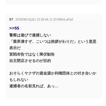
57
:
2018/06/13(水) 13:28:46.11 ID:9lWoLaPp0
>>55
警察は遊びで逮捕しない
「業界潰すぞ、こいつは挨拶がわりだ」という意思
表示だ
宣戦布告ではなく降伏勧告
自主閉店させるのが目的
おそらくヤクザの資金源か利権団体との付き合いか
もしれない
逮捕者の名前見れば、あっ…