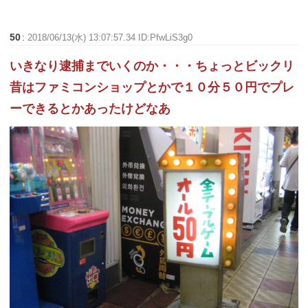
50
:
2018/06/13(水) 13:07:57.34 ID:PfwLiS3g0
いきなり逮捕までいくのか・・・ちょっとビックリ
昔はファミコンショップとかで１０分５０円でプレ
ーできるとかあったけどなあ