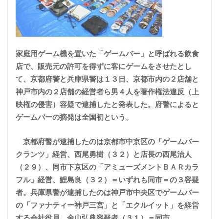
家庭用ゲーム機を置いた「ゲームバー」と呼ばれる飲食
店で、販売元の許可を得ずに客にゲームをさせたとし
て、京都府警と兵庫県警は１３日、京都市内の２店舗と
神戸市内の２店舗の経営者ら男４人を著作権法違反（上
映権の侵害）容疑で逮捕したと発表した。府警によると
ゲームバーの摘発は全国初という。
京都府警が逮捕したのは京都市中京区の「ゲームバー
クランツ」経営、西尾勇樹（３２）と店長の西尾治人
（２９）、同市下京区の「アミューズメントＢＡＲカラ
フル」経営、鯉島良（３２）＝いずれも同市＝の３容疑
者。兵庫県警が逮捕したのは神戸市中央区でゲームバー
の「ファナティー神戸三宮」と「エクルイット」を経営
する会社役員、金山弘典容疑者（３１）＝同市。