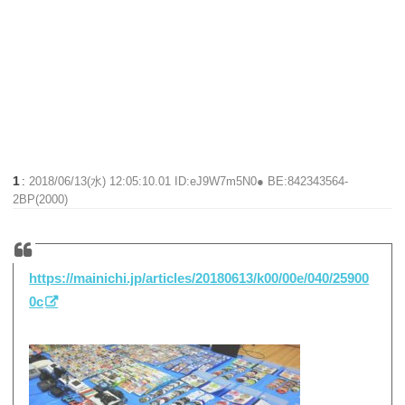
1
:
2018/06/13(水) 12:05:10.01 ID:eJ9W7m5N0● BE:842343564-
2BP(2000)
https://mainichi.jp/articles/20180613/k00/00e/040/25900
0c