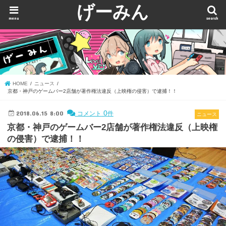
げーみん
menu
search
HOME
ニュース
京都・神戸のゲームバー2店舗が著作権法違反（上映権の侵害）で逮捕！！
2018.06.15 8:00
0
コメント
件
ニュース
京都・神戸のゲームバー2店舗が著作権法違反（上映権
の侵害）で逮捕！！