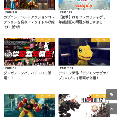
2018.9.14
2018.1.27
カプコン、ベルトアクションコレ
【衝撃】けもフレのソシャゲ 、
クションを発表！７タイトル収録
年齢認証の問題が難しすぎる
でDL版9月…
ニュース
ニュース
2018.7.2
2018.7.29
ダンガンロンパ、パチスロに登
デジモン新作『デジモンサヴァイ
場！！
ブ』のプレイ動画が公開！
ニュース
ニュース