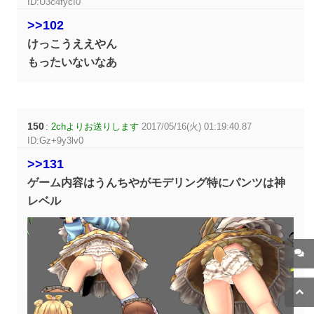
ID:U3c4fycI0
>>102
けっこうええやん
もったいないなあ
150
:
2chよりお送りします
2017/05/16(火) 01:19:40.87
ID:Gz+9y3lv0
>>131
ゲーム内容はうんちやがモデリング特にパンツは神
レベル