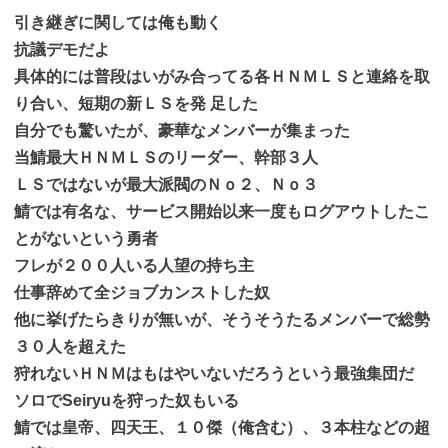
引き継ぎに関しては俺も動く
抗議デモだよ
具体的には普段はいがみ合ってる各ＨＮＭＬＳと連絡を取
り合い、短期の新ＬＳを発 足した
自分でも驚いたが、豪華なメンバーが集まった
当鯖最大ＨＮＭＬＳのリーダー、幹部３人
ＬＳではないが最大派閥のＮｏ２、Ｎｏ３
鯖では有名な、サービス開始以来一度もログアウトしたこ
とがないという勇者
フレが２００人いる人望の持ち主
仕事辞めて全ジョブカンストした奴
他に挙げたらきりが無いが、そうそうたるメンバーで総勢
３０人を超えた
狩れないＨＮＭはもはやいないだろうという最強集団だ
ソロでSeiryuを狩った奴もいる
鯖では皇帝、四天王、１０傑（俺含む）、３本柱などの超