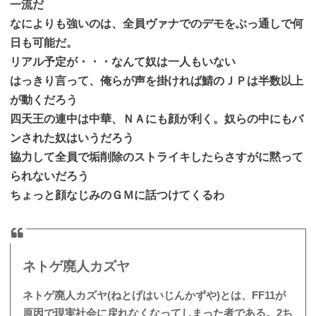
一流だ
なによりも強いのは、全員ヴァナでのデモをぶっ通しで何
日も可能だ。
リアル予定が・・・なんて奴は一人もいない
はっきり言って、俺らが声を掛ければ鯖のＪＰは半数以上
が動くだろう
四天王の連中は中華、ＮＡにも顔が利く。奴らの中にもバ
ンされた奴はいうだろう
協力して全員で垢削除のストライキしたらさすがに黙って
られないだろう
ちょっと顔なじみのＧＭに話つけてくるわ
ネトゲ廃人カズヤ
ネトゲ廃人カズヤ(ねとげはいじんかずや)とは、FF11が
原因で現実社会に戻れなくなってしまった者である。2ち