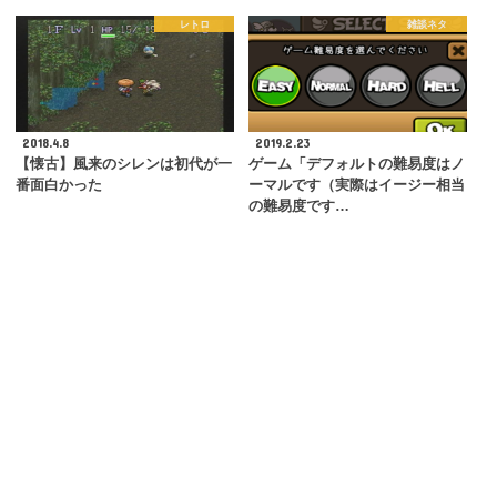
レトロ
雑談ネタ
2018.4.8
2019.2.23
【懐古】風来のシレンは初代が一
ゲーム「デフォルトの難易度はノ
番面白かった
ーマルです（実際はイージー相当
の難易度です…