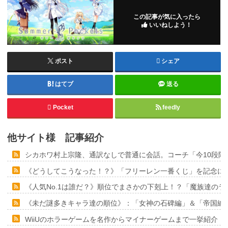
この記事が気に入ったら
いいねしよう！
ポスト
シェア
はてブ
送る
Pocket
feedly
他サイト様 記事紹介
シカホワ村上宗隆、通訳なしで普通に会話。コーチ「今10段階
《どうしてこうなった！？》「フリーレン一番くじ」を記念に６
《人気No.1は誰だ？》順位でまさかの下剋上！？「魔族達の
《未だ謎多きキャラ達の順位》：「女神の石碑編」＆「帝国編
WiiUのホラーゲームを名作からマイナーゲームまで一挙紹介！