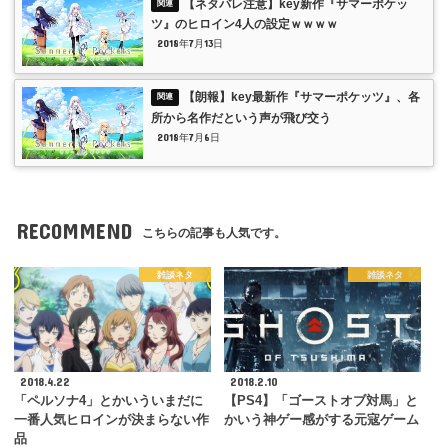
【ネタバレ注意】key新作『サマーポケッ
ツ』のヒロイン4人の設定ｗｗｗｗ
2018年7月13日
【朗報】key最新作『サマーポケッツ』、各
所から名作だという声が飛び交う
2018年7月6日
RECOMMEND
こちらの記事も人気です。
雑談ネタ
雑談ネタ
2018.4.22
2018.2.10
「ペルソナ4」とかいういまだに
【PS4】「ゴーストオブ対馬」と
一番人気ヒロインが決まらない作
かいう神ゲー感がする元寇ゲーム
品