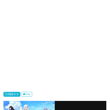
雑談ネタ
key