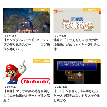
体験談
雑談ネタ
2019.1.30
2019.2.15
【キングダムハーツ3】グミシッ
地味に『ドラえもん のび太の牧
プの作り込みスゲー！！！けど操
場物語』がめちゃくちゃ楽しみな
作が難しい…。
件
海外ゲーム情報
雑談ネタ
2018.5.23
2022.2.12
【画像】マリオの顔の毛を全剃り
【FF6】シドさん、1年間もたっ
してみた結果がホラーすぎると話
た一人で目覚めないセリスを介抱
題に・・・
し続ける