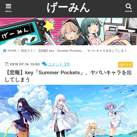
げーみん
menu
search
HOME
雑談ネタ
【悲報】key「Summer Pockets」、ヤバいキャラを出してしまう
2018.07.16 13:00
1
コメント
件
雑談ネタ
【悲報】key「Summer Pockets」、ヤバいキャラを出
してしまう