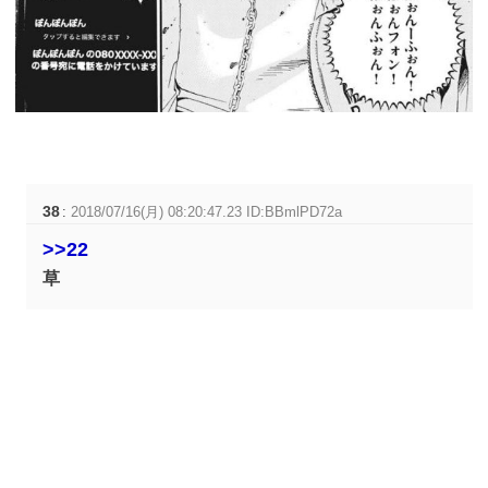
38
:
2018/07/16(月) 08:20:47.23 ID:BBmlPD72a
>>22
草