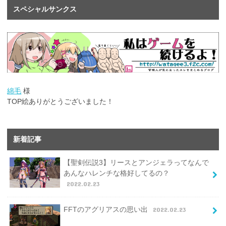
スペシャルサンクス
綿毛
様
TOP絵ありがとうございました！
新着記事
【聖剣伝説3】リースとアンジェラってなんで
あんなハレンチな格好してるの？
2022.02.23
FFTのアグリアスの思い出
2022.02.23