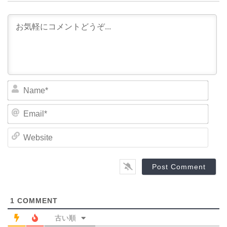
N
a
m
E
e
m
*
a
W
i
e
l
b
*
s
i
t
e
1
COMMENT
古い順