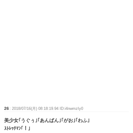
26
:
2018/07/16(月) 08:18:19.94 ID:i4nwmzIy0
美少女｢うぐぅ｣｢あんぱん｣｢がお｣｢わふ｣
ｽﾄﾚｯﾁﾏﾝ｢！｣