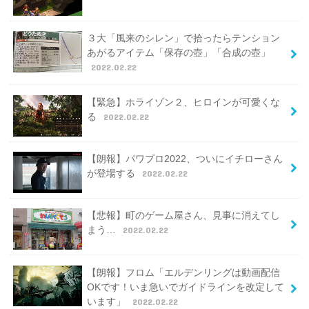
３大「風来のシレン」で拾ったらテンション
あがるアイテム「保存の壺」「合成の壺」
2022.02.22
【緊急】ホライゾン２、ヒロインが可愛くな
る
2022.02.22
【朗報】パワプロ2022、ついにイチローさん
が登場する
2022.02.22
【悲報】町のゲーム屋さん、見事に消えてし
まう…
2022.02.22
【朗報】フロム「エルデンリングは動画配信
OKです！いま急いでガイドラインを改定して
います」
2022.02.22