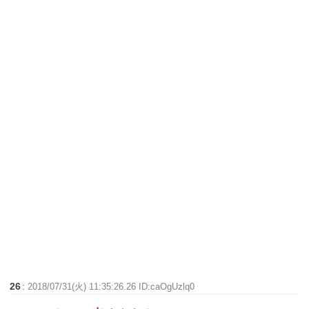
26
:
2018/07/31(火) 11:35:26.26 ID:caOgUzlq0