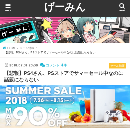
げーみん
menu
search
HOME
セール情報
【悲報】PS4さん、PSストアでサマーセール中なのに話題にならない
2018.07.31 20:30
4
コメント
件
セール情報
【悲報】PS4さん、PSストアでサマーセール中なのに
話題にならない