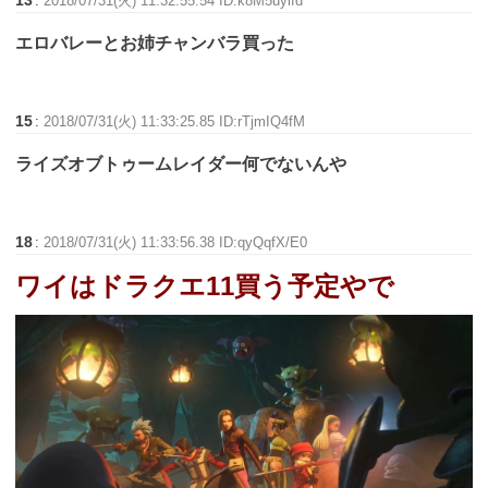
:
2018/07/31(火) 11:32:55.54 ID:k8M5uyifd
エロバレーとお姉チャンバラ買った
15
:
2018/07/31(火) 11:33:25.85 ID:rTjmIQ4fM
ライズオブトゥームレイダー何でないんや
18
:
2018/07/31(火) 11:33:56.38 ID:qyQqfX/E0
ワイはドラクエ11買う予定やで