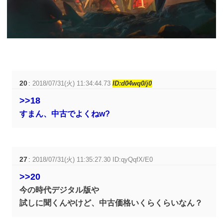
20
:
2018/07/31(火) 11:34:44.73
ID:d04wq0/j0
>>18
すまん、中古でよくねw?
27
:
2018/07/31(火) 11:35:27.30 ID:qyQqfX/E0
>>20
今の時代デジタル版や
試しに聞くんやけど、中古価格いくらくらいなん？