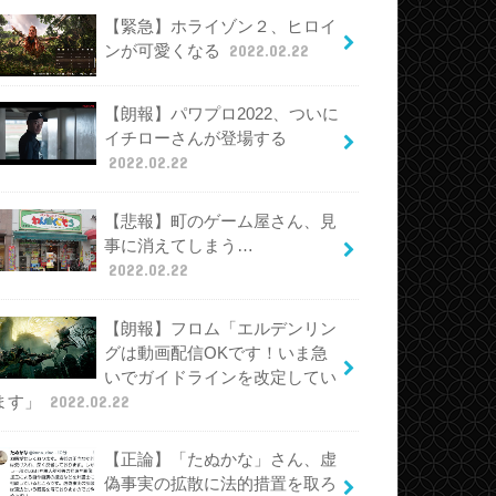
【緊急】ホライゾン２、ヒロイ
ンが可愛くなる
2022.02.22
【朗報】パワプロ2022、ついに
イチローさんが登場する
2022.02.22
【悲報】町のゲーム屋さん、見
事に消えてしまう…
2022.02.22
【朗報】フロム「エルデンリン
グは動画配信OKです！いま急
いでガイドラインを改定してい
ます」
2022.02.22
【正論】「たぬかな」さん、虚
偽事実の拡散に法的措置を取ろ