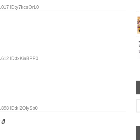
8.017 ID:y7kcsOrL0
3.612 ID:fxKiaBPP0
.898 ID:kI2OlySb0
ーき