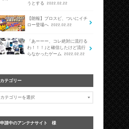
うとする
2022.02.22
【朗報】プロスピ、ついにイチ
ロー登場へ
2022.02.22
「あーーー、コレ絶対に流行る
わ！！！｣と確信したけど流行
らなかったゲーム
2022.02.22
カテゴリー
申請中のアンテナサイト 様