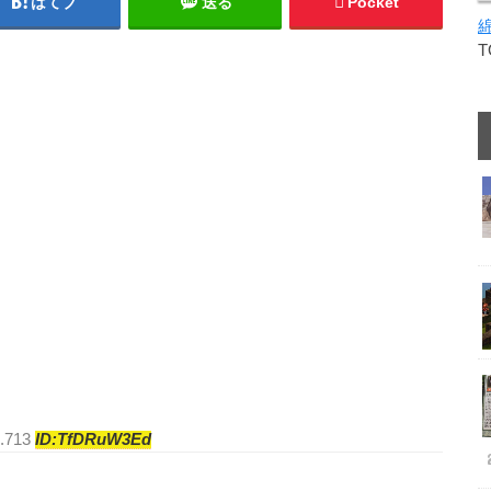
はてブ
送る
Pocket
8.713
ID:TfDRuW3Ed