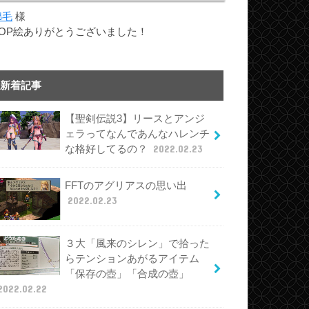
綿毛
様
TOP絵ありがとうございました！
新着記事
【聖剣伝説3】リースとアンジ
ェラってなんであんなハレンチ
な格好してるの？
2022.02.23
FFTのアグリアスの思い出
2022.02.23
３大「風来のシレン」で拾った
らテンションあがるアイテム
「保存の壺」「合成の壺」
2022.02.22