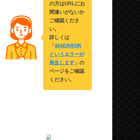
の方はURLにお
間違いがないか
ご確認くださ
い。
詳しくは
「
404ERROR
というエラーが
発生します
」の
ページをご確認
ください。