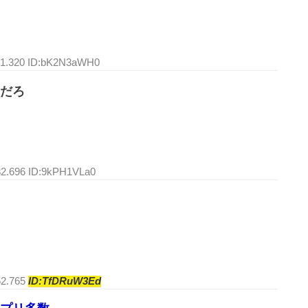
:21.320 ID:bK2N3aWH0
だろ
32.696 ID:9kPH1VLa0
52.765
ID:TfDRuW3Ed