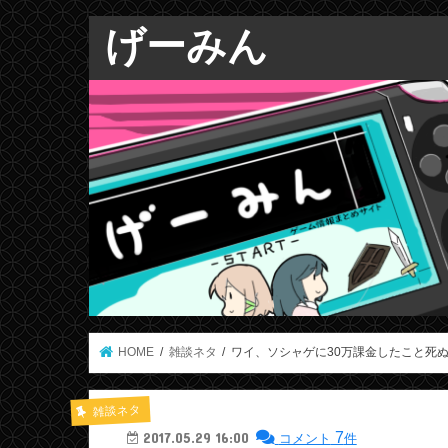
げーみん
HOME
雑談ネタ
ワイ、ソシャゲに30万課金したこと死
雑談ネタ
7
2017.05.29 16:00
コメント
件