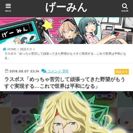
げーみん
menu
search
HOME
雑談ネタ
ラスボス「めっちゃ苦労して頑張ってきた野望がもうすぐ実現する…これで世界は平和にな
る」
2018.08.07 23:34
0
コメント
件
雑談ネタ
ラスボス「めっちゃ苦労して頑張ってきた野望がもう
すぐ実現する…これで世界は平和になる」