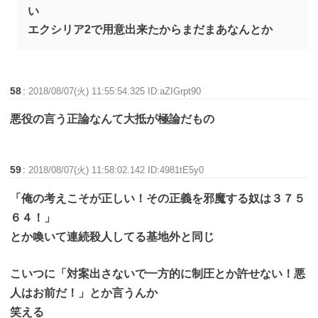
い
エクシリア2で用意出来たからまだまあなんとか
58
:
2018/08/07(火) 11:55:54.325 ID:aZIGrpt90
悪役の言う正論なんて大抵が極論だもの
59
:
2018/08/07(火) 11:58:02.142 ID:4981tE5y0
「俺の考えこそが正しい！その正義を邪魔する奴は３７５
６４！」
とか喚いて連続殺人してる基地外と同じ
こいつに「対案出さないで一方的に制圧とか許せない！悪
人はお前だ！」とか言うんか
笑える