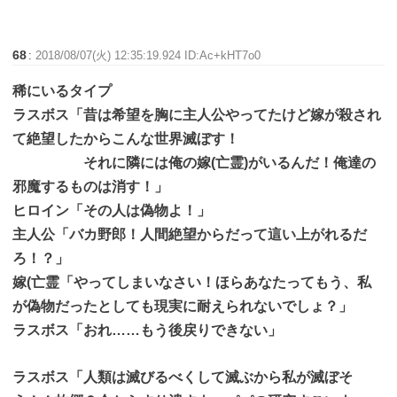
68
:
2018/08/07(火) 12:35:19.924 ID:Ac+kHT7o0
稀にいるタイプ
ラスボス「昔は希望を胸に主人公やってたけど嫁が殺され
て絶望したからこんな世界滅ぼす！
それに隣には俺の嫁(亡霊)がいるんだ！俺達の
邪魔するものは消す！」
ヒロイン「その人は偽物よ！」
主人公「バカ野郎！人間絶望からだって這い上がれるだ
ろ！？」
嫁(亡霊「やってしまいなさい！ほらあなたってもう、私
が偽物だったとしても現実に耐えられないでしょ？」
ラスボス「おれ……もう後戻りできない」
ラスボス「人類は滅びるべくして滅ぶから私が滅ぼそ