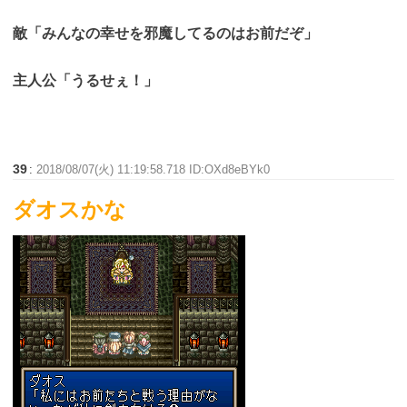
敵「みんなの幸せを邪魔してるのはお前だぞ」
主人公「うるせぇ！」
39
:
2018/08/07(火) 11:19:58.718 ID:OXd8eBYk0
ダオスかな