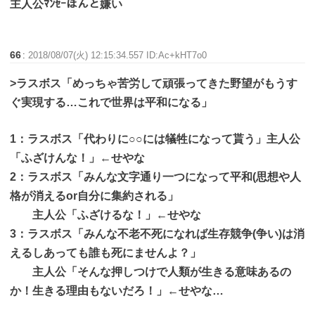
主人公ﾏﾝｾｰほんと嫌い
66
:
2018/08/07(火) 12:15:34.557 ID:Ac+kHT7o0
>ラスボス「めっちゃ苦労して頑張ってきた野望がもうす
ぐ実現する…これで世界は平和になる」
1：ラスボス「代わりに○○には犠牲になって貰う」主人公
「ふざけんな！」←せやな
2：ラスボス「みんな文字通り一つになって平和(思想や人
格が消えるor自分に集約される」
主人公「ふざけるな！」←せやな
3：ラスボス「みんな不老不死になれば生存競争(争い)は消
えるしあっても誰も死にませんよ？」
主人公「そんな押しつけで人類が生きる意味あるの
か！生きる理由もないだろ！」←せやな…