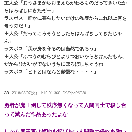
主人公「おうさまからおまえらがわるものだってきいたか
らほろぼしにきたぞー」
ラスボス「静かに暮らしたいだけの私等からこれ以上何を
奪うのだ！」
主人公「だってころそうとしたらはんげきしてきたじゃ
ん」
ラスボス「我が身を守るのは当然であろう」
主人公「ふつうのむらびとよりつおいからきけんだもん、
だからひがいがでないうちにほろぼしちゃうね」
ラスボス「ヒトとはなんと傲慢な・・・・」
28
:
2018/08/07(火) 11:15:01.360 ID:VYpd5fCV0
勇者が魔王倒して秩序無くなって人間同士で殺し合
って滅んだ作品あったよな
しかも魔王軍は領地を拡げたい人間勢の侵略を防い