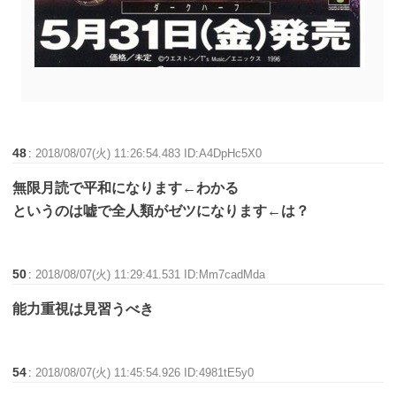
48
:
2018/08/07(火) 11:26:54.483 ID:A4DpHc5X0
無限月読で平和になります←わかる
というのは嘘で全人類がゼツになります←は？
50
:
2018/08/07(火) 11:29:41.531 ID:Mm7cadMda
能力重視は見習うべき
54
:
2018/08/07(火) 11:45:54.926 ID:4981tE5y0