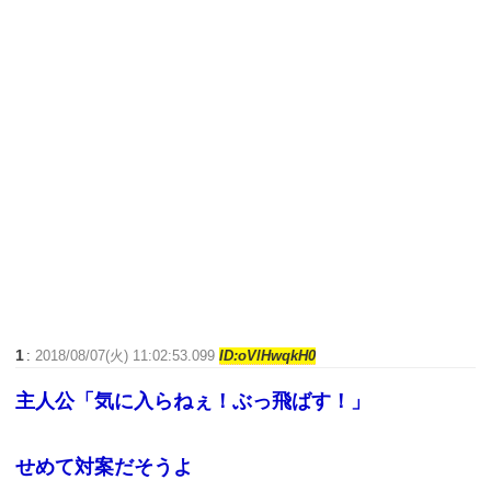
1
:
2018/08/07(火) 11:02:53.099
ID:oVlHwqkH0
主人公「気に入らねぇ！ぶっ飛ばす！」
せめて対案だそうよ