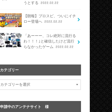
うとする
2022.02.22
【朗報】プロスピ、ついにイチ
ロー登場へ
2022.02.22
「あーーー、コレ絶対に流行る
わ！！！｣と確信したけど流行
らなかったゲーム
2022.02.22
カテゴリー
申請中のアンテナサイト 様