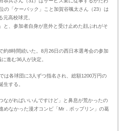
田恭兵さん（31）はサービス業に従事するかたわ
1位の「ケーバック」こと加賀谷颯太さん（23）は
する元高校球児。
」と、参加者自身が意外と受け止めた顔ぶれがそ
約8時間続いた。8月26日の西日本選考会の参加
議に進む36人が決定。
では各球団に3人ずつ指名され、総額1200万円の
誕生する。
つながればいいんですけど」と鼻息が荒かったの
進めなかった漫才コンビ「Mr．ポップリン」の葛