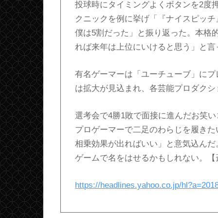
投球時にタイミングよくボタンを2度
クニックを例に挙げ「『ナイスピッチ
僕は5割だった」と振り返った。本格
れば来年は上位にいけると思う」と言
有名ゲーマーは「ユーチューブ」にプ
は拡大が見込まれ、各芸能プロダクシ
選考会で4勝1敗で面接に進んだお笑い
プロゲーマーで二足のわらじを履きた
相乗効果が出ればいい」と意気込んだ
ゲームで名をはせるかもしれない。【
https://headlines.yahoo.co.jp/hl?a=20