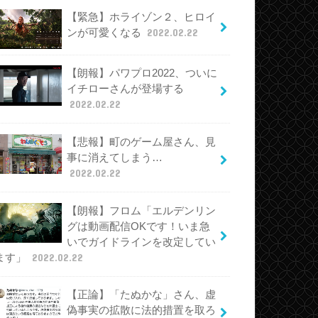
【緊急】ホライゾン２、ヒロイ
ンが可愛くなる
2022.02.22
【朗報】パワプロ2022、ついに
イチローさんが登場する
2022.02.22
【悲報】町のゲーム屋さん、見
事に消えてしまう…
2022.02.22
【朗報】フロム「エルデンリン
グは動画配信OKです！いま急
いでガイドラインを改定してい
ます」
2022.02.22
【正論】「たぬかな」さん、虚
偽事実の拡散に法的措置を取ろ