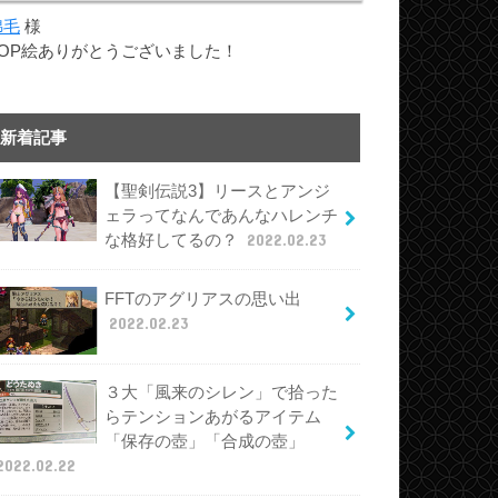
綿毛
様
TOP絵ありがとうございました！
新着記事
【聖剣伝説3】リースとアンジ
ェラってなんであんなハレンチ
な格好してるの？
2022.02.23
FFTのアグリアスの思い出
2022.02.23
３大「風来のシレン」で拾った
らテンションあがるアイテム
「保存の壺」「合成の壺」
2022.02.22