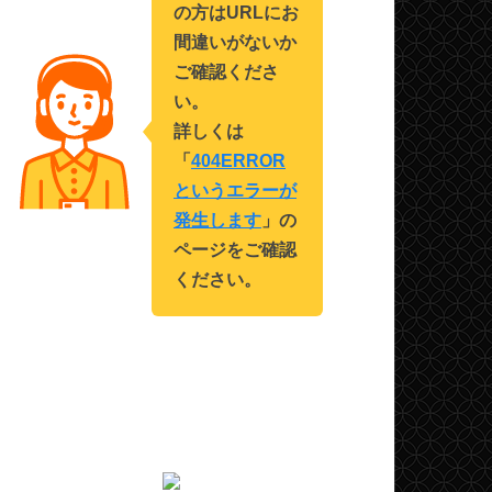
の方はURLにお
間違いがないか
ご確認くださ
い。
詳しくは
「
404ERROR
というエラーが
発生します
」の
ページをご確認
ください。