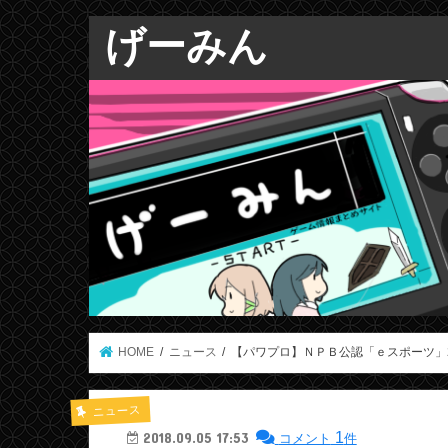
げーみん
HOME
ニュース
【パワプロ】ＮＰＢ公認「ｅスポーツ」
ニュース
1
2018.09.05 17:53
コメント
件