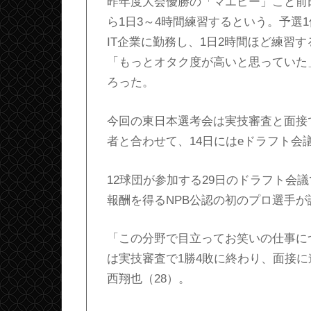
昨年度大会優勝の「マエピー」こと前
ら1日3～4時間練習するという。予選
IT企業に勤務し、1日2時間ほど練習
「もっとオタク度が高いと思っていた
ろった。
今回の東日本選考会は実技審査と面接で
者と合わせて、14日にはeドラフト会
12球団が参加する29日のドラフト会議
報酬を得るNPB公認の初のプロ選手が
「この分野で目立ってお笑いの仕事に
は実技審査で1勝4敗に終わり、面接に
西翔也（28）。