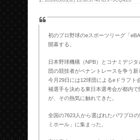
:
2018/09/05(水) 13:30:37.40 ID:x+JCQIkZ0
初のプロ野球のeスポーツリーグ「eBA
開幕する。
日本野球機構（NPB）とコナミデジタ
団の競技者がペナントレースを争う新
今月29日には12球団によるeドラフ
補選手を決める東日本選考会が都内で
が、その熱気に触れてきた。
全国の7623人から選ばれたパワプロ
ミホール」に集まった。