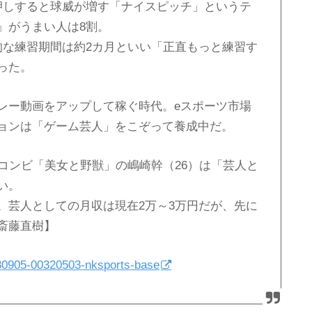
押しすると球威が増す「ナイスピッチ」というテ
』がうまい人は8割。
的な練習期間は約2カ月といい「正直もっと練習す
った。
レー動画をアップして稼ぐ時代。eスポーツ市場
ョンは「ゲーム芸人」をこぞって養成中だ。
コンビ「美女と野獣」の嶋崎幹（26）は「芸人と
い。
。芸人としての月収は現在2万～3万円だが、先に
斎藤直樹】
180905-00320503-nksports-base