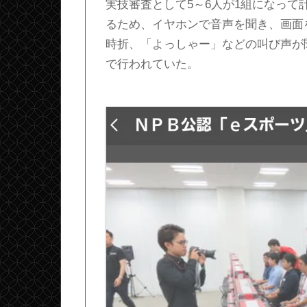
実技審査として5～6人が1組になって
るため、イヤホンで音声を聞き、画面
時折、「よっしゃー」などの叫び声が
で行われていた。