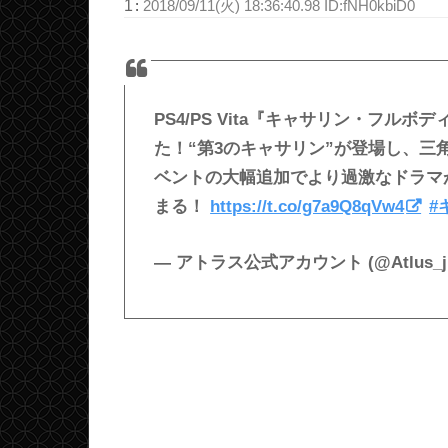
1
:
2018/09/11(火) 18:36:40.98 ID:fNH0kbiD0
PS4/PS Vita『キャサリン・フルボ
た！“第3のキャサリン”が登場し、三
ベントの大幅追加でより過激なドラマ
まる！
https://t.co/g7a9Q8qVw4
#
— アトラス公式アカウント (@Atlus_j