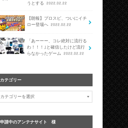
うとする
2022.02.22
【朗報】プロスピ、ついにイチ
ロー登場へ
2022.02.22
「あーーー、コレ絶対に流行る
わ！！！｣と確信したけど流行
らなかったゲーム
2022.02.22
カテゴリー
申請中のアンテナサイト 様