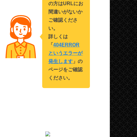
の方はURLにお
間違いがないか
ご確認くださ
い。
詳しくは
「
404ERROR
というエラーが
発生します
」の
ページをご確認
ください。