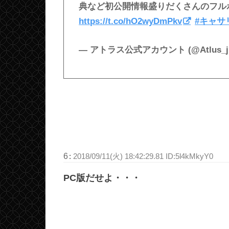
典など初公開情報盛りだくさんのフル
https://t.co/hO2wyDmPkv
#キャサ
— アトラス公式アカウント (@Atlus_j
6
:
2018/09/11(火) 18:42:29.81 ID:5l4kMkyY0
PC版だせよ・・・