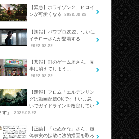
【緊急】ホライゾン２、ヒロイ
ンが可愛くなる
2022.02.22
【朗報】パワプロ2022、ついに
イチローさんが登場する
2022.02.22
【悲報】町のゲーム屋さん、見
事に消えてしまう…
2022.02.22
【朗報】フロム「エルデンリン
グは動画配信OKです！いま急
いでガイドラインを改定してい
ます」
2022.02.22
【正論】「たぬかな」さん、虚
偽事実の拡散に法的措置を取ろ