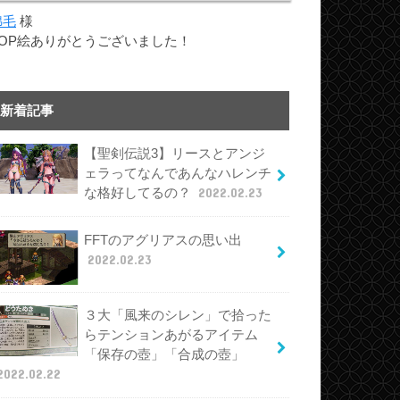
綿毛
様
TOP絵ありがとうございました！
新着記事
【聖剣伝説3】リースとアンジ
ェラってなんであんなハレンチ
な格好してるの？
2022.02.23
FFTのアグリアスの思い出
2022.02.23
３大「風来のシレン」で拾った
らテンションあがるアイテム
「保存の壺」「合成の壺」
2022.02.22