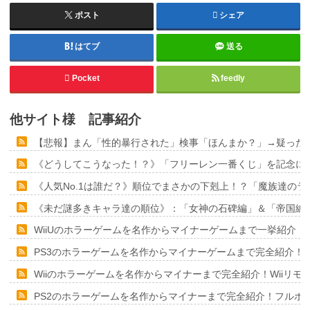
ポスト
シェア
はてブ
送る
Pocket
feedly
他サイト様 記事紹介
【悲報】まん「性的暴行された」検事「ほんまか？」→疑った
《どうしてこうなった！？》「フリーレン一番くじ」を記念に６
《人気No.1は誰だ？》順位でまさかの下剋上！？「魔族達の
《未だ謎多きキャラ達の順位》：「女神の石碑編」＆「帝国編
WiiUのホラーゲームを名作からマイナーゲームまで一挙紹介！
PS3のホラーゲームを名作からマイナーゲームまで完全紹介！
Wiiのホラーゲームを名作からマイナーまで完全紹介！Wiiリ
PS2のホラーゲームを名作からマイナーまで完全紹介！フルポ