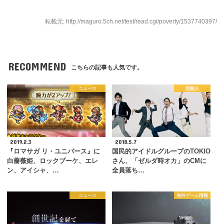
転載元: http://maguro.5ch.net/test/read.cgi/poverty/1537740397/
RECOMMEND
こちらの記事も人気です。
ニュース
芸能人
2019.2.3
2018.5.7
『ロマサガ リ・ユニバース』に
国民的アイドルグループのTOKIO
白薔薇姫、ロックブーケ、エレ
さん、「ゼルダ時オカ」のCMに
ン、アイシャ、…
全員落ち…
ニュース
海外ゲーム情報