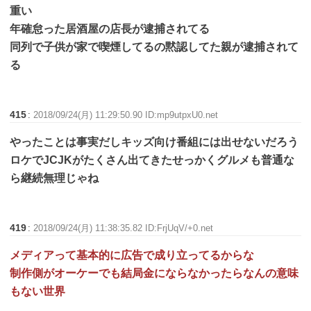
重い
年確怠った居酒屋の店長が逮捕されてる
同列で子供が家で喫煙してるの黙認してた親が逮捕されて
る
415
:
2018/09/24(月) 11:29:50.90 ID:mp9utpxU0.net
やったことは事実だしキッズ向け番組には出せないだろう
ロケでJCJKがたくさん出てきたせっかくグルメも普通な
ら継続無理じゃね
419
:
2018/09/24(月) 11:38:35.82 ID:FrjUqV/+0.net
メディアって基本的に広告で成り立ってるからな
制作側がオーケーでも結局金にならなかったらなんの意味
もない世界