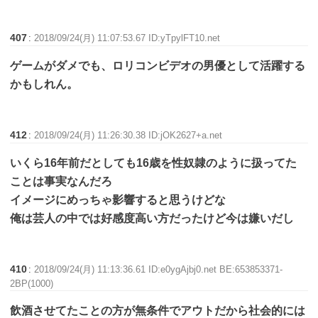
407
:
2018/09/24(月) 11:07:53.67 ID:yTpylFT10.net
ゲームがダメでも、ロリコンビデオの男優として活躍する
かもしれん。
412
:
2018/09/24(月) 11:26:30.38 ID:jOK2627+a.net
いくら16年前だとしても16歳を性奴隷のように扱ってた
ことは事実なんだろ
イメージにめっちゃ影響すると思うけどな
俺は芸人の中では好感度高い方だったけど今は嫌いだし
410
:
2018/09/24(月) 11:13:36.61 ID:e0ygAjbj0.net BE:653853371-
2BP(1000)
飲酒させてたことの方が無条件でアウトだから社会的には