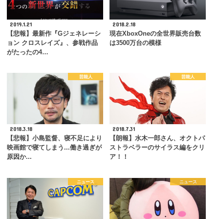
2019.1.21
2018.2.18
【悲報】最新作『Gジェネレーシ
現在XboxOneの全世界販売台数
ョン クロスレイズ』、参戦作品
は3500万台の模様
がたったの4…
芸能人
芸能人
2018.3.18
2018.7.31
【悲報】小島監督、寝不足により
【朗報】水木一郎さん、オクトパ
映画館で寝てしまう...働き過ぎが
ストラベラーのサイラス編をクリ
原因か...
ア！！
ニュース
ニュース