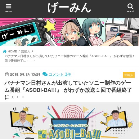
げーみん
menu
search
HOME
芸能人
バナナマン日村さんが出演していたソニー制作のゲーム番組『ASOBI-BA!!!』 がわずか放送１
回で番組終了に・・・
2018.09.24 13:29
3
コメント
件
芸能人
バナナマン日村さんが出演していたソニー制作のゲー
ム番組『ASOBI-BA!!!』 がわずか放送１回で番組終了
に・・・