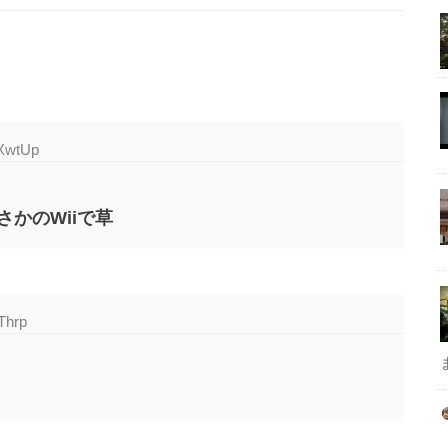
SXwtUp
かのWiiで草
Thrp