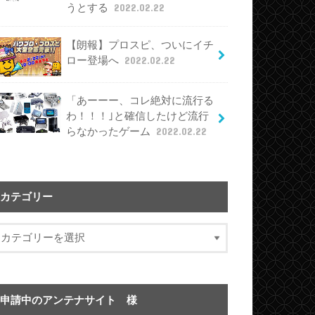
うとする
2022.02.22
【朗報】プロスピ、ついにイチ
ロー登場へ
2022.02.22
「あーーー、コレ絶対に流行る
わ！！！｣と確信したけど流行
らなかったゲーム
2022.02.22
カテゴリー
申請中のアンテナサイト 様