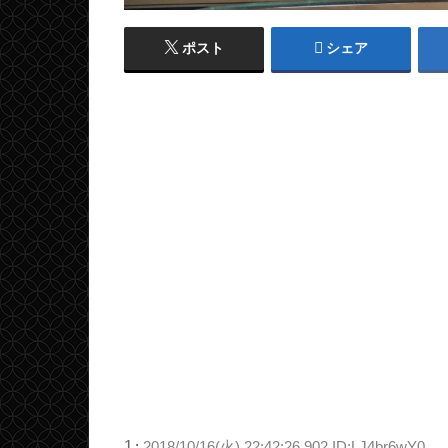
ポスト
シェア
1
:
2018/10/16(火) 22:42:26.902 ID:LJ4br6wY0