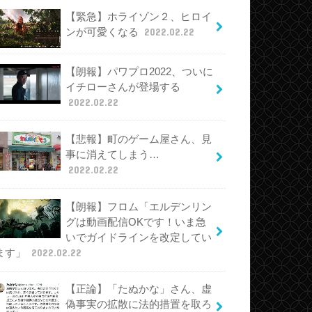
【緊急】ホライゾン２、ヒロイ
ンが可愛くなる
2022.02.22
【朗報】パワプロ2022、ついに
イチローさんが登場する
2022.02.22
【悲報】町のゲーム屋さん、見
事に消えてしまう…
2022.02.22
【朗報】フロム「エルデンリン
グは動画配信OKです！いま急
いでガイドラインを改定してい
ます」
2022.02.22
【正論】「たぬかな」さん、虚
偽事実の拡散に法的措置を取ろ