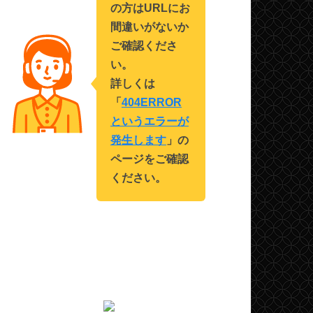
の方はURLにお
間違いがないか
ご確認くださ
い。
詳しくは
「
404ERROR
というエラーが
発生します
」の
ページをご確認
ください。