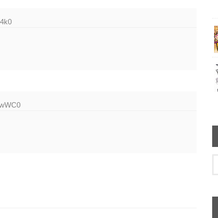
v4k0
2RwWC0