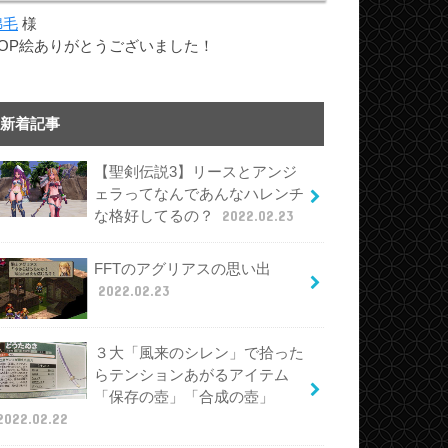
綿毛
様
TOP絵ありがとうございました！
新着記事
【聖剣伝説3】リースとアンジ
ェラってなんであんなハレンチ
な格好してるの？
2022.02.23
FFTのアグリアスの思い出
2022.02.23
３大「風来のシレン」で拾った
らテンションあがるアイテム
「保存の壺」「合成の壺」
2022.02.22