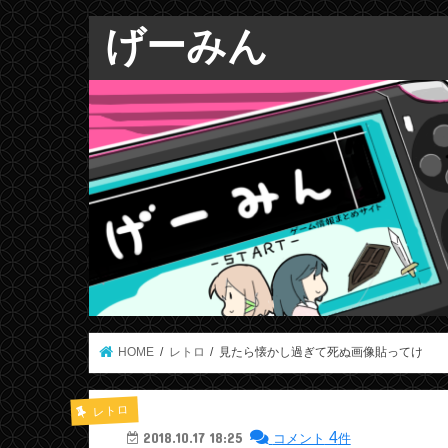
げーみん
HOME
レトロ
見たら懐かし過ぎて死ぬ画像貼ってけ
レトロ
4
2018.10.17 18:25
コメント
件