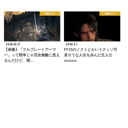
雑談ネタ
雑談ネタ
2018.10.11
2018.9.1
【画像】「フルプレートアーマ
FF15のノクトとかいうクッソ可
ー」って戦争じゃ完全無敵に思え
哀そうな人生を歩んだ主人公
るんだけど、弱…
ωωωω