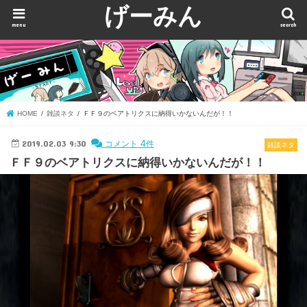
げーみん
menu
search
HOME
雑談ネタ
ＦＦ９のベアトリクスに納得いかないんだが！！
2019.02.03 9:30
4
コメント
件
雑談ネタ
ＦＦ９のベアトリクスに納得いかないんだが！！