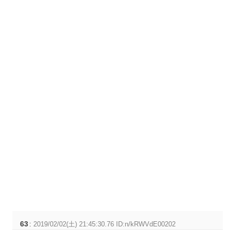
63
:
2019/02/02(土) 21:45:30.76 ID:n/kRWVdE00202