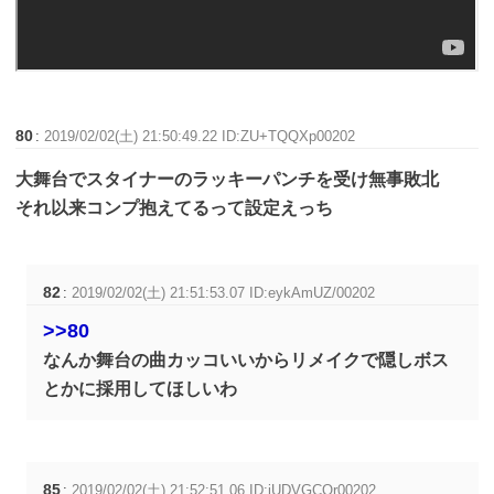
80
:
2019/02/02(土) 21:50:49.22 ID:ZU+TQQXp00202
大舞台でスタイナーのラッキーパンチを受け無事敗北
それ以来コンプ抱えてるって設定えっち
82
:
2019/02/02(土) 21:51:53.07 ID:eykAmUZ/00202
>>80
なんか舞台の曲カッコいいからリメイクで隠しボス
とかに採用してほしいわ
85
:
2019/02/02(土) 21:52:51.06 ID:jUDVGCQr00202