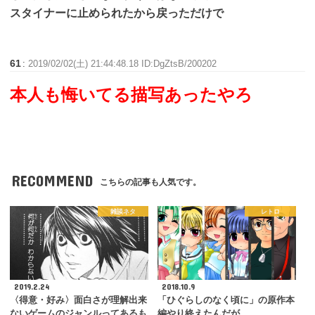
スタイナーに止められたから戻っただけで
61
:
2019/02/02(土) 21:44:48.18 ID:DgZtsB/200202
本人も悔いてる描写あったやろ
RECOMMEND
こちらの記事も人気です。
雑談ネタ
レトロ
2019.2.24
2018.10.9
〈得意・好み〉面白さが理解出来
「ひぐらしのなく頃に」の原作本
ないゲームのジャンルってあるも
編やり終えたんだが