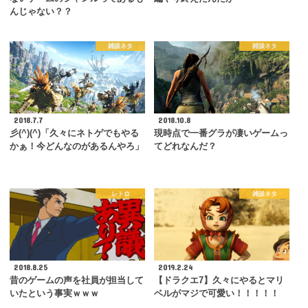
んじゃない？？
雑談ネタ
雑談ネタ
2018.7.7
2018.10.8
彡(^)(^)「久々にネトゲでもやる
現時点で一番グラが凄いゲームっ
かぁ！今どんなのがあるんやろ」
てどれなんだ？
レトロ
雑談ネタ
2018.8.25
2019.2.24
昔のゲームの声を社員が担当して
【ドラクエ7】久々にやるとマリ
いたという事実ｗｗｗ
ベルがマジで可愛い！！！！！