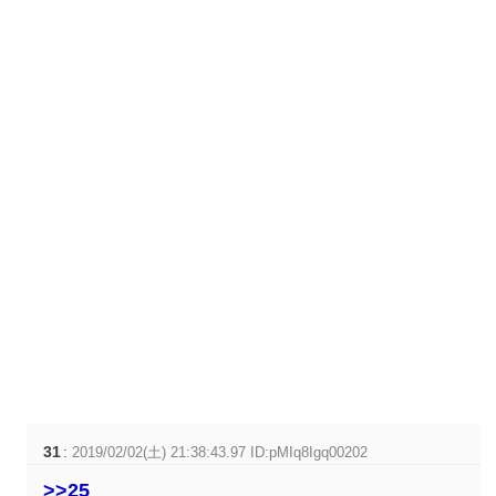
31
:
2019/02/02(土) 21:38:43.97 ID:pMIq8Igq00202
>>25