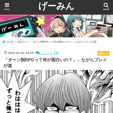
げーみん
menu
search
HOME
雑談ネタ
「ターン制RPGって何が面白いの？」←ながらプレイが楽
2019.02.04 23:40
5
コメント
件
雑談ネタ
「ターン制RPGって何が面白いの？」←ながらプレイ
が楽