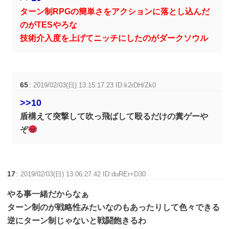
ターン制RPGの簡単さをアクションに落とし込んだ
のがTESやろな
技術介入度を上げてニッチにしたのがダークソウル
65
:
2019/02/03(日) 13:15:17.23 ID:k2rDH/Zk0
>>10
盾構えて突撃して吹っ飛ばして殴るだけの糞ゲーや
ぞ
17
:
2019/02/03(日) 13:06:27.42 ID:duREr+D30
やる事一緒だからなぁ
ターン制のが戦略性みたいなのもあったりして色々できる
逆にターン制じゃないと戦闘飽きるわ