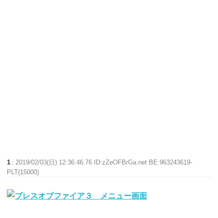
1
:
2019/02/03(日) 12:36:46.76 ID:zZeOFBrGa.net BE:963243619-
PLT(15000)