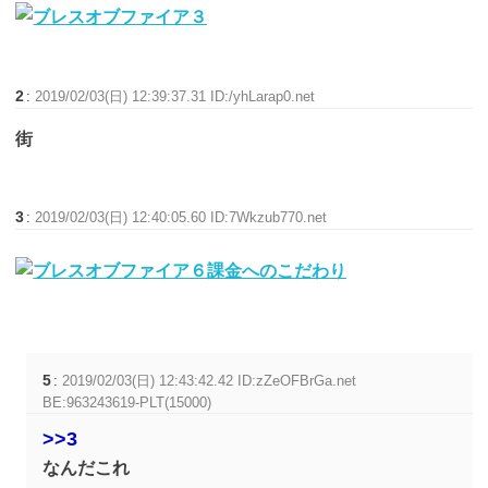
2
:
2019/02/03(日) 12:39:37.31 ID:/yhLarap0.net
街
3
:
2019/02/03(日) 12:40:05.60 ID:7Wkzub770.net
5
:
2019/02/03(日) 12:43:42.42 ID:zZeOFBrGa.net
BE:963243619-PLT(15000)
>>3
なんだこれ