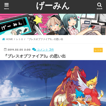
げーみん
menu
search
HOME
レトロ
『ブレスオブファイア3』の思い出
2019.02.05 2:00
3
コメント
件
レトロ
『ブレスオブファイア3』の思い出