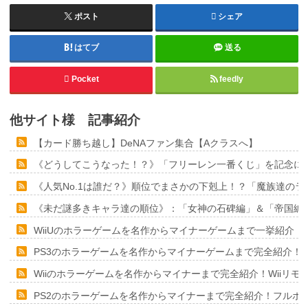
ポスト
シェア
はてブ
送る
Pocket
feedly
他サイト様 記事紹介
【カード勝ち越し】DeNAファン集合【Aクラスへ】
《どうしてこうなった！？》「フリーレン一番くじ」を記念に６
《人気No.1は誰だ？》順位でまさかの下剋上！？「魔族達の
《未だ謎多きキャラ達の順位》：「女神の石碑編」＆「帝国編
WiiUのホラーゲームを名作からマイナーゲームまで一挙紹介！
PS3のホラーゲームを名作からマイナーゲームまで完全紹介！
Wiiのホラーゲームを名作からマイナーまで完全紹介！Wiiリ
PS2のホラーゲームを名作からマイナーまで完全紹介！フルポ