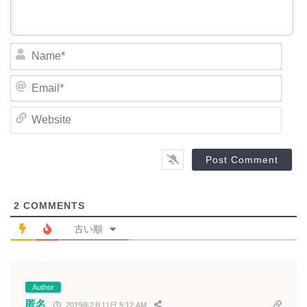
N
a
m
E
e
m
*
a
W
i
e
l
b
*
s
i
t
e
2
COMMENTS
古い順
Author
匿名
2019年2月11日 5:12 AM