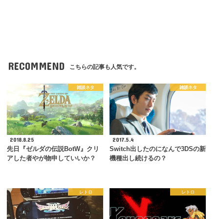
RECOMMEND
こちらの記事も人気です。
雑談ネタ
雑談ネタ
2018.8.25
2017.5.4
先日『ゼルダの伝説BotW』クリ
Switch出したのになんで3DSの新
アした者やが物申していいか？
機種出し続けるの？
レトロ
レトロ