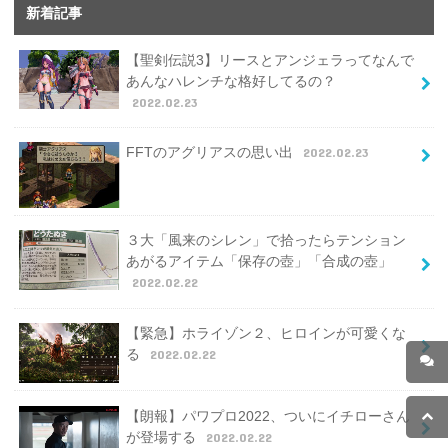
新着記事
【聖剣伝説3】リースとアンジェラってなんで
あんなハレンチな格好してるの？
2022.02.23
FFTのアグリアスの思い出
2022.02.23
３大「風来のシレン」で拾ったらテンション
あがるアイテム「保存の壺」「合成の壺」
2022.02.22
【緊急】ホライゾン２、ヒロインが可愛くな
る
2022.02.22
【朗報】パワプロ2022、ついにイチローさん
が登場する
2022.02.22