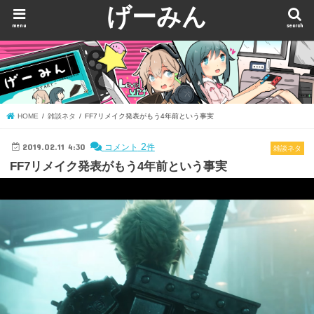
げーみん
menu
search
HOME
雑談ネタ
FF7リメイク発表がもう4年前という事実
2019.02.11 4:30
2
コメント
件
雑談ネタ
FF7リメイク発表がもう4年前という事実