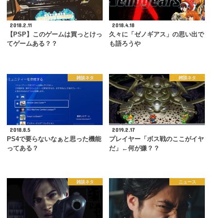
2018.2.11
2018.4.18
【PSP】このゲームは買っとけっ
久々に「ゼノギアス」の思い出で
てゲームある？？
も語ろうや
雑談ネタ
雑談ネタ
2018.8.5
2019.2.17
PS4で要らないなぁと思った機能
プレイヤー「ボス戦のここがイヤ
ってある？
だ」←何が嫌？？
雑談ネタ
ニュース