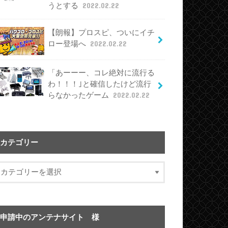
うとする
2022.02.22
【朗報】プロスピ、ついにイチ
ロー登場へ
2022.02.22
「あーーー、コレ絶対に流行る
わ！！！｣と確信したけど流行
らなかったゲーム
2022.02.22
カテゴリー
申請中のアンテナサイト 様