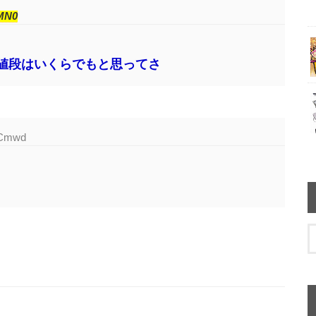
MN0
値段はいくらでもと思ってさ
CCmwd