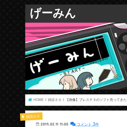
げーみん
HOME
雑談ネタ
【画像】プレステ３のソフト売ってきた
雑談ネタ
3
2019.02.11 11:00
コメント
件