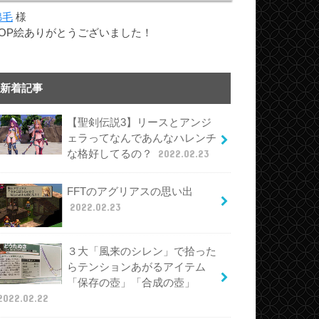
綿毛
様
TOP絵ありがとうございました！
新着記事
【聖剣伝説3】リースとアンジ
ェラってなんであんなハレンチ
な格好してるの？
2022.02.23
FFTのアグリアスの思い出
2022.02.23
３大「風来のシレン」で拾った
らテンションあがるアイテム
「保存の壺」「合成の壺」
2022.02.22