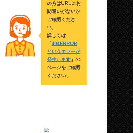
の方はURLにお
間違いがないか
ご確認くださ
い。
詳しくは
「
404ERROR
というエラーが
発生します
」の
ページをご確認
ください。