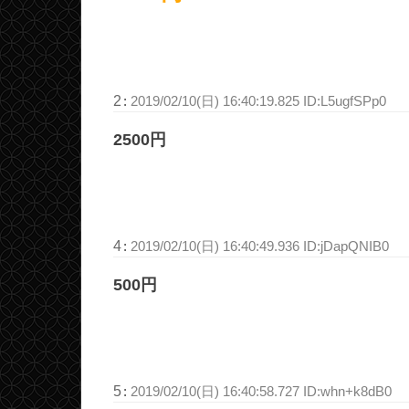
2
:
2019/02/10(日) 16:40:19.825 ID:L5ugfSPp0
2500円
4
:
2019/02/10(日) 16:40:49.936 ID:jDapQNIB0
500円
5
:
2019/02/10(日) 16:40:58.727 ID:whn+k8dB0