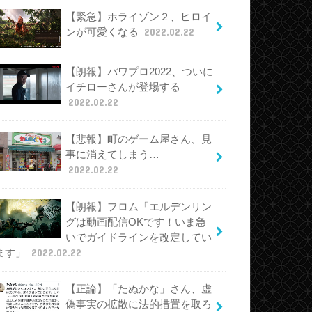
【緊急】ホライゾン２、ヒロイ
ンが可愛くなる
2022.02.22
【朗報】パワプロ2022、ついに
イチローさんが登場する
2022.02.22
【悲報】町のゲーム屋さん、見
事に消えてしまう…
2022.02.22
【朗報】フロム「エルデンリン
グは動画配信OKです！いま急
いでガイドラインを改定してい
ます」
2022.02.22
【正論】「たぬかな」さん、虚
偽事実の拡散に法的措置を取ろ