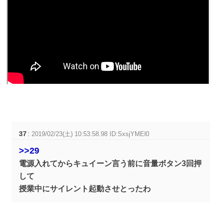
37
:
2019/02/23(土) 10:53:58.98 ID:SxsjYMEl0
>>29
電源入れてからキュイーン言う前に音量ボタン3回押
して
授業中にサイレント起動させとったわ