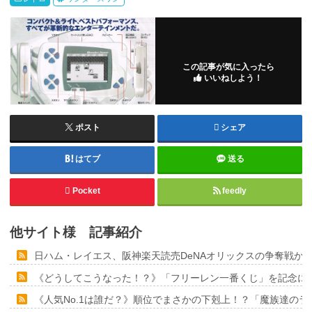
この記事が気に入ったら
いいねしよう！
ポスト
シェア
はてブ
送る
Pocket
feedly
他サイト様 記事紹介
日ハム・レイエス、阪神楽天読売DeNAオリックスの争奪戦か
《どうしてこうなった！？》「フリーレン一番くじ」を記念に６
《人気No.1は誰だ？》順位でまさかの下剋上！？「魔族達の