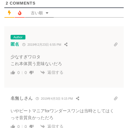
2
COMMENTS
古い順
Author
匿名
2019年2月23日 6:55 PM
少なすぎワロタ
これ本体買う意味ないだろ
返信する
0
0
名無しさん
2019年4月3日 9:15 PM
いやビートマニアforワンダースワンは当時としてはく
っそ音質良かっただろ
返信する
0
0