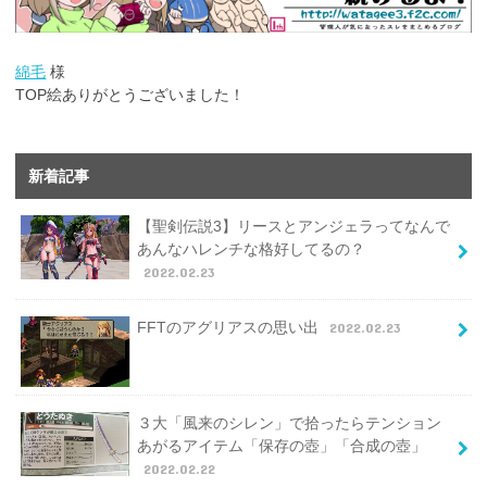
綿毛
様
TOP絵ありがとうございました！
新着記事
【聖剣伝説3】リースとアンジェラってなんで
あんなハレンチな格好してるの？
2022.02.23
FFTのアグリアスの思い出
2022.02.23
３大「風来のシレン」で拾ったらテンション
あがるアイテム「保存の壺」「合成の壺」
2022.02.22