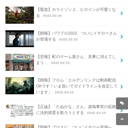
【緊急】ホライゾン２、ヒロインが可愛くな
る
2022.02.22
【朗報】パワプロ2022、ついにイチローさん
が登場する
2022.02.22
【悲報】町のゲーム屋さん、見事に消えてし
まう…
2022.02.22
【朗報】フロム「エルデンリングは動画配信
OKです！いま急いでガイドラインを改定して
います」
2022.02.22
【正論】「たぬかな」さん、虚偽事実の拡散
に法的措置を取ろうとする
2022.02.22
【朗報】プロスピ、ついにイチロー登場へ