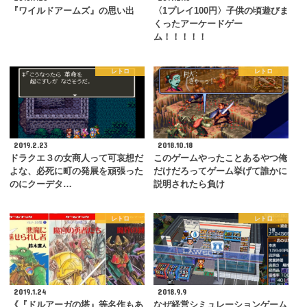
『ワイルドアームズ』の思い出
〈1プレイ100円〉子供の頃遊びま
くったアーケードゲー
ム！！！！！
レトロ
レトロ
2019.2.23
2018.10.18
ドラクエ３の女商人って可哀想だ
このゲームやったことあるやつ俺
よな、必死に町の発展を頑張った
だけだろってゲーム挙げて誰かに
のにクーデタ…
説明されたら負け
レトロ
レトロ
2019.1.24
2018.9.9
《『ドルアーガの塔』等名作もあ
なぜ経営シミュレーションゲーム