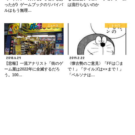
ったが》ゲームブックのリバイバ
は流行らないのか
ルはもう無理…
ニュース
レトロ
2018.6.29
2019.2.22
【悲報】一流アナリスト「街のゲ
〈懐古勢のご意見〉「FFは〇ま
ーム屋は2022年に全滅するだろ
で！」「テイルズは××まで！」
う。100…
「ペルソナは…