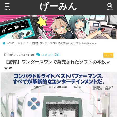
げーみん
menu
search
HOME
レトロ
【驚愕】ワンダースワンで発売されたソフトの本数ｗｗｗ
2019.02.23 18:40
2
コメント
件
レトロ
【驚愕】ワンダースワンで発売されたソフトの本数ｗ
ｗｗ