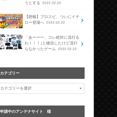
うとする
2022.02.22
【朗報】プロスピ、ついにイチ
ロー登場へ
2022.02.22
「あーーー、コレ絶対に流行る
わ！！！｣と確信したけど流行
らなかったゲーム
2022.02.22
カテゴリー
申請中のアンテナサイト 様