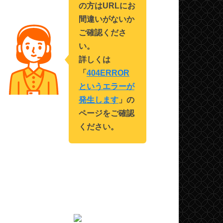
の方はURLにお
間違いがないか
ご確認くださ
い。
詳しくは
「
404ERROR
というエラーが
発生します
」の
ページをご確認
ください。