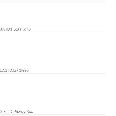
0.03 ID:FS2urKc+0
1.91 ID:Iz7l1Iee0
42.95 ID:P/swzZXxa