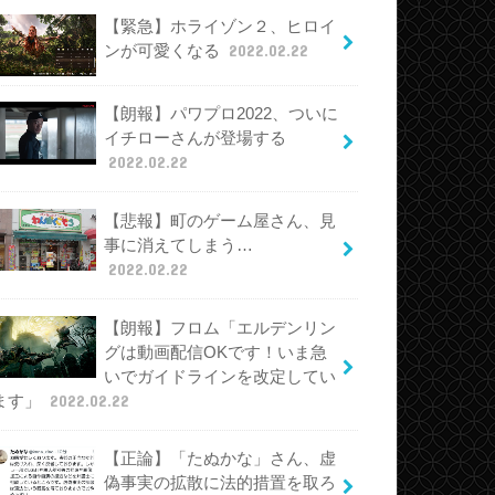
【緊急】ホライゾン２、ヒロイ
ンが可愛くなる
2022.02.22
【朗報】パワプロ2022、ついに
イチローさんが登場する
2022.02.22
【悲報】町のゲーム屋さん、見
事に消えてしまう…
2022.02.22
【朗報】フロム「エルデンリン
グは動画配信OKです！いま急
いでガイドラインを改定してい
ます」
2022.02.22
【正論】「たぬかな」さん、虚
偽事実の拡散に法的措置を取ろ