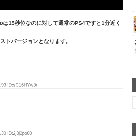
oは15秒位なのに対して通常のPS4ですと1分近く
ストバージョンとなります。
7.93 ID:sC16HYw9r
.39 ID:2j3j2po00