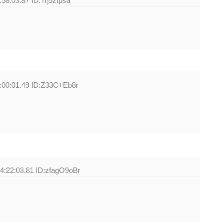
58:03.87 ID:Trj5ztpsa
:00:01.49 ID:Z33C+Eb8r
4:22:03.81 ID:zfagO9oBr