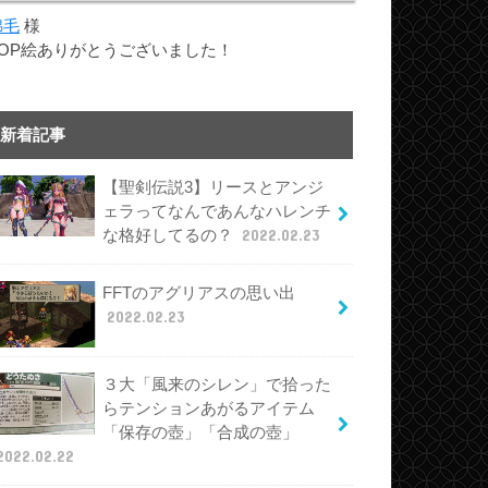
綿毛
様
TOP絵ありがとうございました！
新着記事
【聖剣伝説3】リースとアンジ
ェラってなんであんなハレンチ
な格好してるの？
2022.02.23
FFTのアグリアスの思い出
2022.02.23
３大「風来のシレン」で拾った
らテンションあがるアイテム
「保存の壺」「合成の壺」
2022.02.22