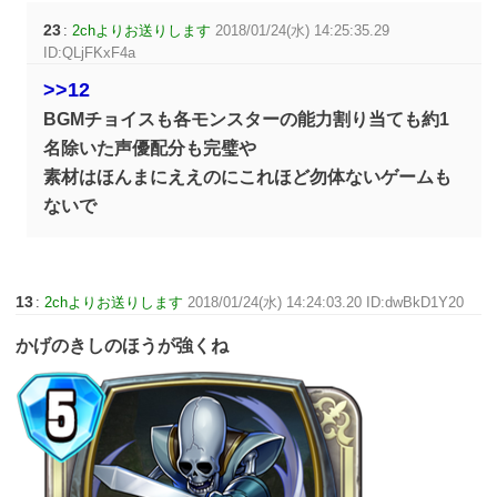
23
:
2chよりお送りします
2018/01/24(水) 14:25:35.29
ID:QLjFKxF4a
>>12
BGMチョイスも各モンスターの能力割り当ても約1
名除いた声優配分も完璧や
素材はほんまにええのにこれほど勿体ないゲームも
ないで
13
:
2chよりお送りします
2018/01/24(水) 14:24:03.20 ID:dwBkD1Y20
かげのきしのほうが強くね