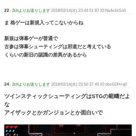
22
:
2chよりお送りします
2018/02/14(水) 23:44:51.97 ID:Ns4o1kSn0
ま 格ゲーは新規入ってこないからね
新規は弾幕ゲーが普通で
古参は弾幕シューティングは邪道だと考えている
くらいの新旧の認識の差異があるから
24
:
2chよりお送りします
2018/02/14(水) 23:50:27.45 ID:obxGDH+q0
ツインスティックシューティングはSTGの範疇だよ
な
アイザックとかガンジョンとか面白いで