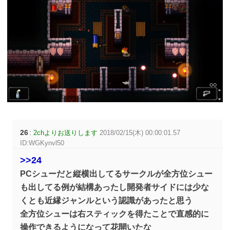
26
:
2chよりお送りします
2018/02/15(木) 00:00:01.57
ID:WGKynvl50
>>24
PCシューだと縦横出してるサークルが全方位シュー
も出してる例が結構あったし開発者サイドには少な
くとも近縁ジャンルという認識があったと思う
全方位シューは右スティックを得たことで直感的に
操作できるようになって花開いたな