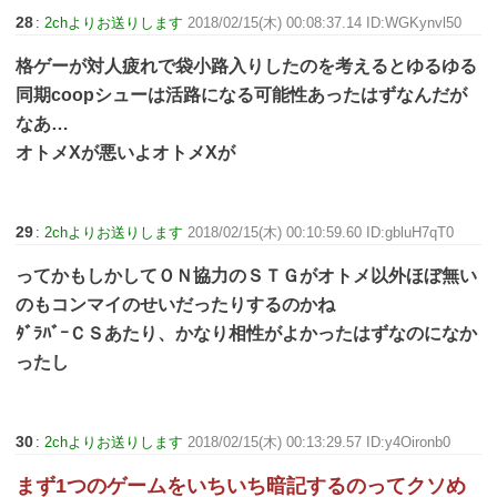
28
:
2chよりお送りします
2018/02/15(木) 00:08:37.14 ID:WGKynvl50
格ゲーが対人疲れで袋小路入りしたのを考えるとゆるゆる
同期coopシューは活路になる可能性あったはずなんだが
なあ…
オトメXが悪いよオトメXが
29
:
2chよりお送りします
2018/02/15(木) 00:10:59.60 ID:gbluH7qT0
ってかもしかしてＯＮ協力のＳＴＧがオトメ以外ほぼ無い
のもコンマイのせいだったりするのかね
ﾀﾞﾗﾊﾞｰＣＳあたり、かなり相性がよかったはずなのになか
ったし
30
:
2chよりお送りします
2018/02/15(木) 00:13:29.57 ID:y4Oironb0
まず1つのゲームをいちいち暗記するのってクソめ