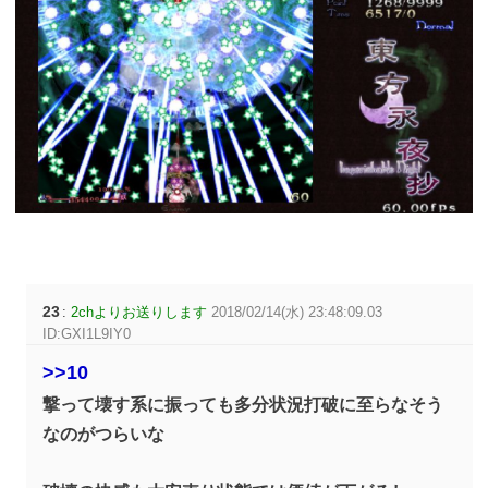
23
:
2chよりお送りします
2018/02/14(水) 23:48:09.03
ID:GXI1L9IY0
>>10
撃って壊す系に振っても多分状況打破に至らなそう
なのがつらいな