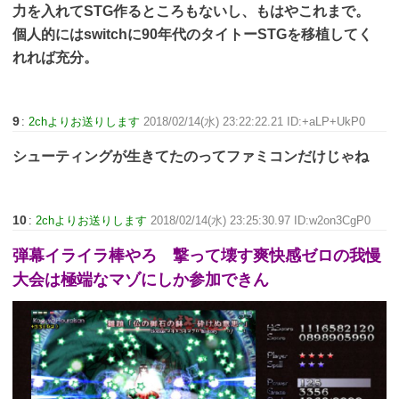
力を入れてSTG作るところもないし、もはやこれまで。
個人的にはswitchに90年代のタイトーSTGを移植してく
れれば充分。
9
:
2chよりお送りします
2018/02/14(水) 23:22:22.21 ID:+aLP+UkP0
シューティングが生きてたのってファミコンだけじゃね
10
:
2chよりお送りします
2018/02/14(水) 23:25:30.97 ID:w2on3CgP0
弾幕イライラ棒やろ 撃って壊す爽快感ゼロの我慢
大会は極端なマゾにしか参加できん