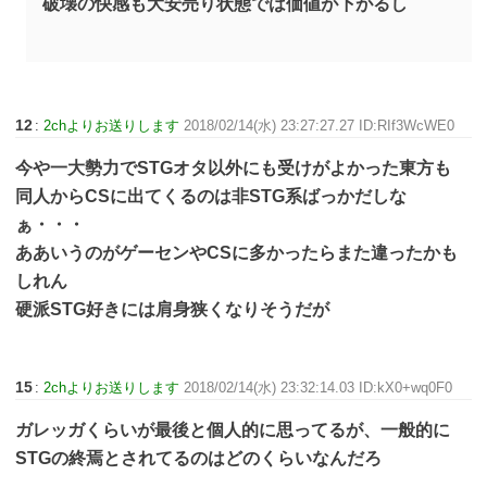
破壊の快感も大安売り状態では価値が下がるし
12
:
2chよりお送りします
2018/02/14(水) 23:27:27.27 ID:RIf3WcWE0
今や一大勢力でSTGオタ以外にも受けがよかった東方も
同人からCSに出てくるのは非STG系ばっかだしな
ぁ・・・
ああいうのがゲーセンやCSに多かったらまた違ったかも
しれん
硬派STG好きには肩身狭くなりそうだが
15
:
2chよりお送りします
2018/02/14(水) 23:32:14.03 ID:kX0+wq0F0
ガレッガくらいが最後と個人的に思ってるが、一般的に
STGの終焉とされてるのはどのくらいなんだろ