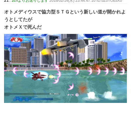
21
:
2chよりお送りします
2018/02/14(水) 23:44:47.10 ID:uZ0TOb3X0
オトメディウスで協力型ＳＴＧという新しい道が開かれよ
うとしてたが
オトメＸで死んだ