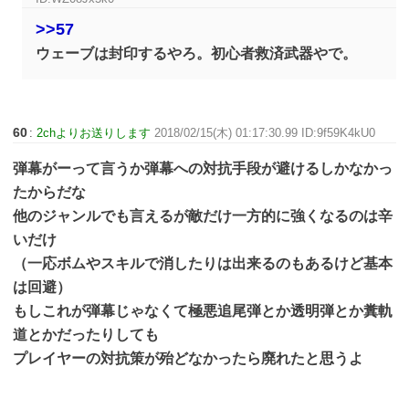
>>57
ウェーブは封印するやろ。初心者救済武器やで。
60
:
2chよりお送りします
2018/02/15(木) 01:17:30.99 ID:9f59K4kU0
弾幕がーって言うか弾幕への対抗手段が避けるしかなかっ
たからだな
他のジャンルでも言えるが敵だけ一方的に強くなるのは辛
いだけ
（一応ボムやスキルで消したりは出来るのもあるけど基本
は回避）
もしこれが弾幕じゃなくて極悪追尾弾とか透明弾とか糞軌
道とかだったりしても
プレイヤーの対抗策が殆どなかったら廃れたと思うよ