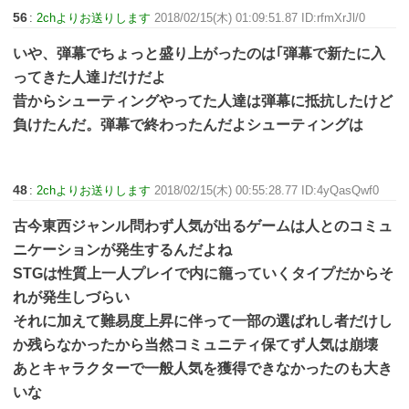
56
:
2chよりお送りします
2018/02/15(木) 01:09:51.87 ID:rfmXrJl/0
いや、弾幕でちょっと盛り上がったのは｢弾幕で新たに入
ってきた人達｣だけだよ
昔からシューティングやってた人達は弾幕に抵抗したけど
負けたんだ。弾幕で終わったんだよシューティングは
48
:
2chよりお送りします
2018/02/15(木) 00:55:28.77 ID:4yQasQwf0
古今東西ジャンル問わず人気が出るゲームは人とのコミュ
ニケーションが発生するんだよね
STGは性質上一人プレイで内に籠っていくタイプだからそ
れが発生しづらい
それに加えて難易度上昇に伴って一部の選ばれし者だけし
か残らなかったから当然コミュニティ保てず人気は崩壊
あとキャラクターで一般人気を獲得できなかったのも大き
いな