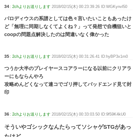
34
:
2chよりお送りします
2018/02/15(木) 00:23:39.26 ID:WGKynvl50
パロディウスの系譜としては色々言いたいこともあったけ
ど「無理に同期しなくてよくね？」って発想で自機狙いと
coopの問題点解決したのは間違いなく偉かった
35
:
2chよりお送りします
2018/02/15(木) 00:31:26.41 ID:hyBP3x1m0
つうか大半のプレイヤースコアラーになる以前にクリアラ
ーにもならんやろ
攻略めんどくなって連コでゴリ押してバッドエンド見て封
印
36
:
2chよりお送りします
2018/02/15(木) 00:33:03.50 ID:9f59K4kU0
そういやゴシックなんたらってソシャゲSTGがあっ
たけど