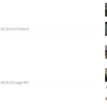
5.91 ID:e7nYcKAc0
5.94 ID:ZC1agt+R0