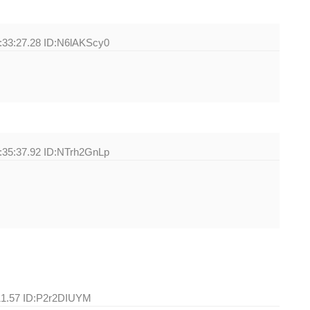
:33:27.28 ID:N6lAKScy0
:35:37.92 ID:NTrh2GnLp
11.57 ID:P2r2DIUYM