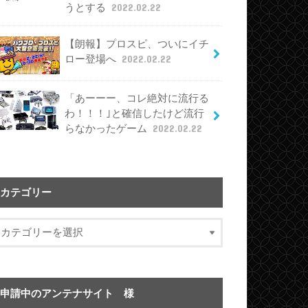
うとする
2022.02.22
【朗報】プロスピ、ついにイチ
ロー登場へ
2022.02.22
「あーーー、コレ絶対に流行る
わ！！！｣と確信したけど流行
らなかったゲーム
2022.02.22
カテゴリー
申請中のアンテナサイト 様