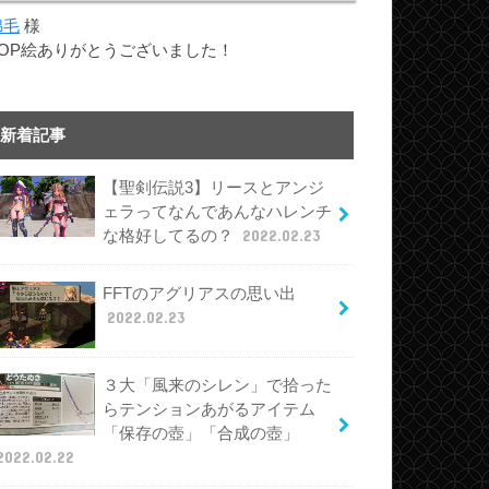
綿毛
様
TOP絵ありがとうございました！
新着記事
【聖剣伝説3】リースとアンジ
ェラってなんであんなハレンチ
な格好してるの？
2022.02.23
FFTのアグリアスの思い出
2022.02.23
３大「風来のシレン」で拾った
らテンションあがるアイテム
「保存の壺」「合成の壺」
2022.02.22