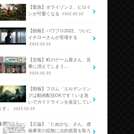
【緊急】ホライゾン２、ヒロイ
ンが可愛くなる
2022.02.22
【朗報】パワプロ2022、ついに
イチローさんが登場する
2022.02.22
【悲報】町のゲーム屋さん、見
事に消えてしまう…
2022.02.22
【朗報】フロム「エルデンリン
グは動画配信OKです！いま急
いでガイドラインを改定してい
ます」
2022.02.22
【正論】「たぬかな」さん、虚
偽事実の拡散に法的措置を取ろ