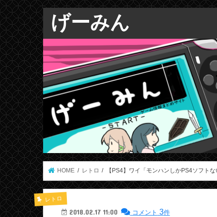
げーみん
HOME
レトロ
【PS4】ワイ「モンハンしかPS4ソフト
レトロ
3
2018.02.17 11:00
コメント
件