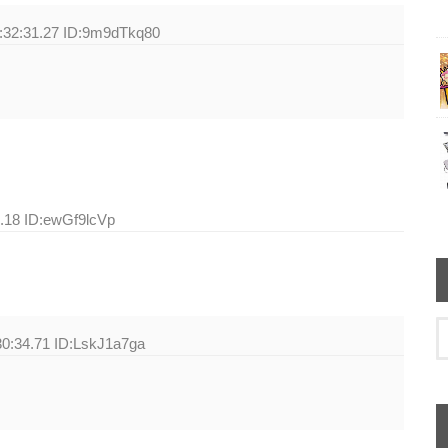
:32:31.27 ID:9m9dTkq80
7.18 ID:ewGf9lcVp
30:34.71 ID:LskJ1a7ga