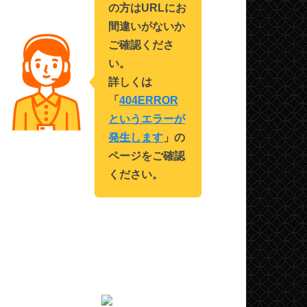
の方はURLにお
間違いがないか
ご確認くださ
い。
詳しくは
「
404ERROR
というエラーが
発生します
」の
ページをご確認
ください。