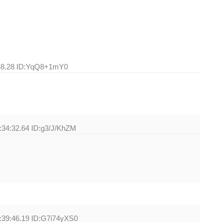
:48.28 ID:YqQ8+1mY0
:34:32.64 ID:g3/J/KhZM
:39:46.19 ID:G7i74yXS0