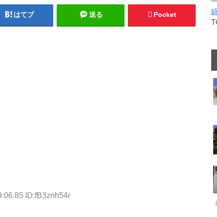
はてブ
送る
Pocket
:06.85 ID:fB3znh54r