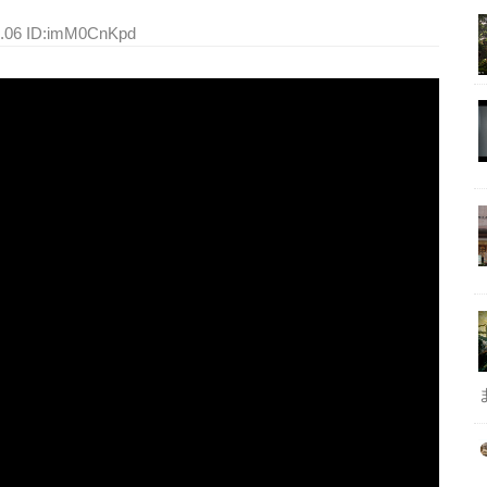
4.06 ID:imM0CnKpd