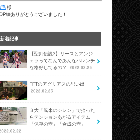
綿毛
様
TOP絵ありがとうございました！
新着記事
【聖剣伝説3】リースとアンジ
ェラってなんであんなハレンチ
な格好してるの？
2022.02.23
FFTのアグリアスの思い出
2022.02.23
３大「風来のシレン」で拾った
らテンションあがるアイテム
「保存の壺」「合成の壺」
2022.02.22