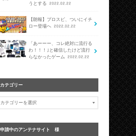
うとする
2022.02.22
【朗報】プロスピ、ついにイチ
ロー登場へ
2022.02.22
「あーーー、コレ絶対に流行る
わ！！！｣と確信したけど流行
らなかったゲーム
2022.02.22
カテゴリー
申請中のアンテナサイト 様