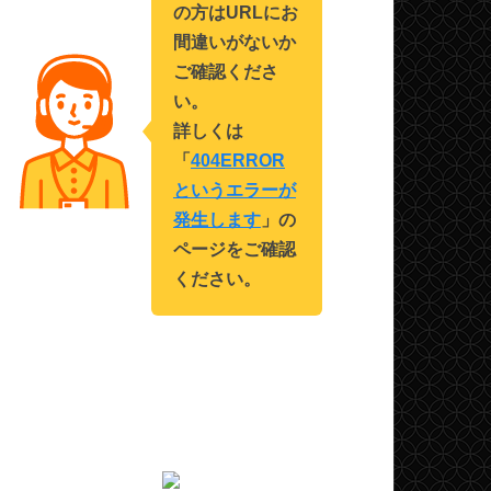
の方はURLにお
間違いがないか
ご確認くださ
い。
詳しくは
「
404ERROR
というエラーが
発生します
」の
ページをご確認
ください。