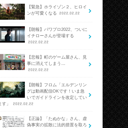
【緊急】ホライゾン２、ヒロイ
ンが可愛くなる
2022.02.22
【朗報】パワプロ2022、ついに
イチローさんが登場する
2022.02.22
【悲報】町のゲーム屋さん、見
事に消えてしまう…
2022.02.22
【朗報】フロム「エルデンリン
グは動画配信OKです！いま急
いでガイドラインを改定してい
ます」
2022.02.22
【正論】「たぬかな」さん、虚
偽事実の拡散に法的措置を取ろ