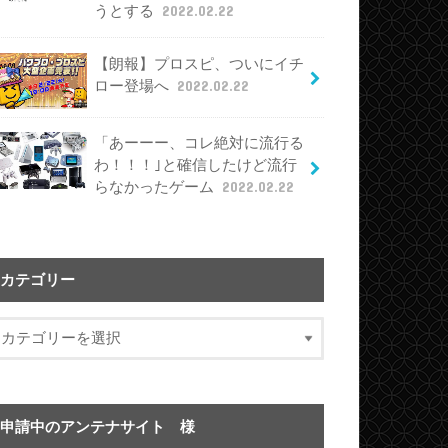
うとする
2022.02.22
【朗報】プロスピ、ついにイチ
ロー登場へ
2022.02.22
「あーーー、コレ絶対に流行る
わ！！！｣と確信したけど流行
らなかったゲーム
2022.02.22
カテゴリー
申請中のアンテナサイト 様