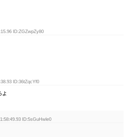
7:15.96 ID:ZGZwpZy80
:38.93 ID:36tZqcYf0
ろよ
21:58:49.93 ID:5sGuHwle0