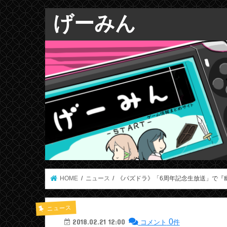
げーみん
HOME
ニュース
《パズドラ》「6周年記念生放送」で『
ニュース
0
2018.02.21 12:00
コメント
件