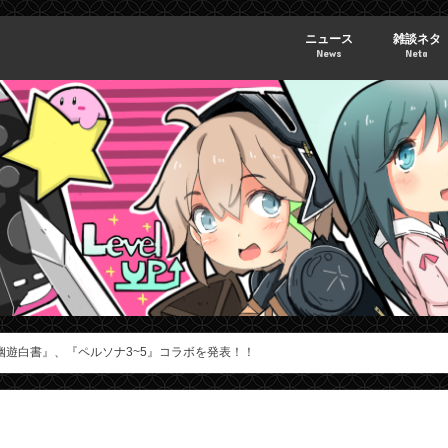
ニュース
雑談ネタ
News
Neta
幽遊白書』、『ペルソナ3~5』コラボを発表！！