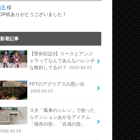
綿毛
様
TOP絵ありがとうございました！
新着記事
【聖剣伝説3】リースとアンジ
ェラってなんであんなハレンチ
な格好してるの？
2022.02.23
FFTのアグリアスの思い出
2022.02.23
３大「風来のシレン」で拾った
らテンションあがるアイテム
「保存の壺」「合成の壺」
2022.02.22