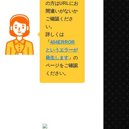
の方はURLにお
間違いがないか
ご確認くださ
い。
詳しくは
「
404ERROR
というエラーが
発生します
」の
ページをご確認
ください。