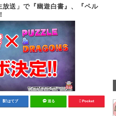
生放送」で『幽遊白書』、『ペル
！
はてブ
送る
Pocket