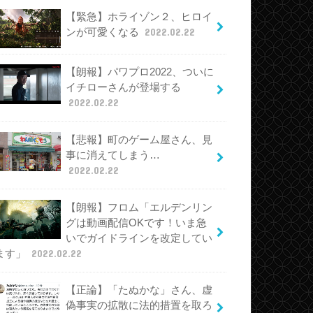
【緊急】ホライゾン２、ヒロイ
ンが可愛くなる
2022.02.22
【朗報】パワプロ2022、ついに
イチローさんが登場する
2022.02.22
【悲報】町のゲーム屋さん、見
事に消えてしまう…
2022.02.22
【朗報】フロム「エルデンリン
グは動画配信OKです！いま急
いでガイドラインを改定してい
ます」
2022.02.22
【正論】「たぬかな」さん、虚
偽事実の拡散に法的措置を取ろ