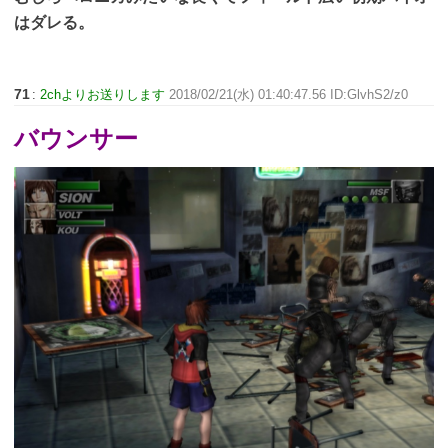
はダレる。
71
:
2chよりお送りします
2018/02/21(水) 01:40:47.56 ID:GlvhS2/z0
バウンサー