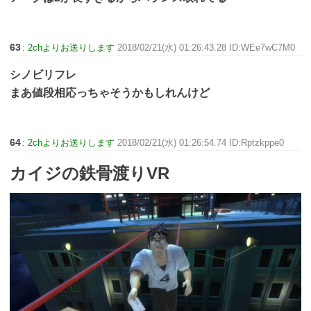
63
:
2chよりお送りします
2018/02/21(水) 01:26:43.28 ID:WEe7wC7M0
シノビリフレ
まあ値段相応っちゃそうかもしれんけど
64
:
2chよりお送りします
2018/02/21(水) 01:26:54.74 ID:Rptzkppe0
カイジの鉄骨渡りVR