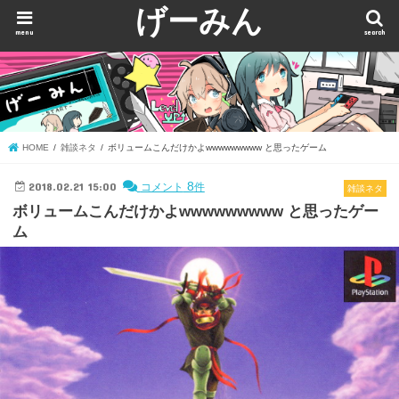
げーみん
menu
search
HOME
雑談ネタ
ボリュームこんだけかよwwwwwwwww と思ったゲーム
2018.02.21 15:00
8
コメント
件
雑談ネタ
ボリュームこんだけかよwwwwwwwww と思ったゲー
ム