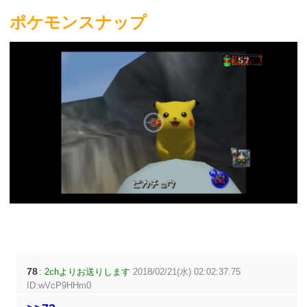
ポケモンスナップ
78
:
2chよりお送りします
2018/02/21(水) 02:02:37.75
ID:wVcP9HHm0