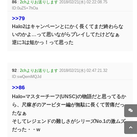
86
:
2chよりお送りします
2018/02/21(水) 02:22:08.75
ID:0uZ5+7hOa
>>79
Halo2はキャンペーンとにかく長くてまだ終わらな
いのかよ…って思いながらプレイしてたけどなぁ
逆に3は短かっ！って思った
92
:
2chよりお送りします
2018/02/21(水) 02:47:21.32
ID:swQemMQJd
>>86
Halo=マスターチーフ(UNSC)の物語だと思ってるか
ら、尺稼ぎのアービター編が無駄に長くて苦痛だっ
たなぁ
そしてレジェンドの難しさがシリーズNo.1の激ムズ
だった・・w