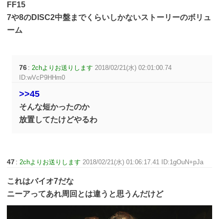
FF15
7や8のDISC2中盤までくらいしかないストーリーのボリュ
ーム
76
:
2chよりお送りします
2018/02/21(水) 02:01:00.74
ID:wVcP9HHm0
>>45
そんな短かったのか
放置してたけどやるわ
47
:
2chよりお送りします
2018/02/21(水) 01:06:17.41 ID:1gOuN+pJa
これはバイオ7だな
ニーアってあれ周回とは違うと思うんだけど