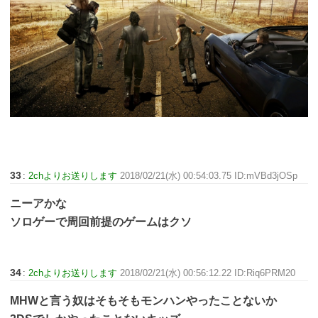
33
:
2chよりお送りします
2018/02/21(水) 00:54:03.75 ID:mVBd3jOSp
ニーアかな
ソロゲーで周回前提のゲームはクソ
34
:
2chよりお送りします
2018/02/21(水) 00:56:12.22 ID:Riq6PRM20
MHWと言う奴はそもそもモンハンやったことないか