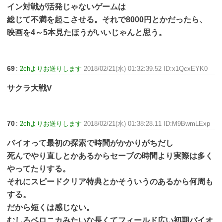
イン対戦が活発じゃないゲームは
総じて不満を起こさせる。それで8000円とかだったら、
映画を4～5本見たほうがいいじゃんと思う。
69
:
2chよりお送りします
2018/02/21(水) 01:32:39.52 ID:x1QcxEYK0
サクラ大戦V
70
:
2chよりお送りします
2018/02/21(水) 01:38:28.11 ID:M9BwmLExp
バイオって最初の探索で時間がかかりがちだし
死んでやり直しとかあるからセーブの時間より実際は多く
やってたりする。
それにスピードクリア特典とかそういうのあるから何周も
する。
だから短くは感じない。
むしろベロニカみたいな長くてフィールド広い初期バイオ