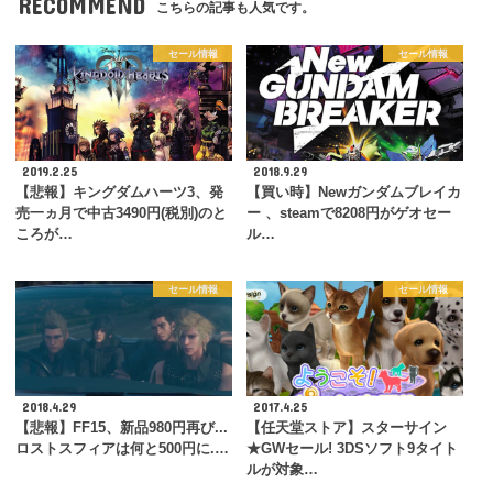
RECOMMEND
こちらの記事も人気です。
セール情報
セール情報
2019.2.25
2018.9.29
【悲報】キングダムハーツ3、発
【買い時】Newガンダムブレイカ
売一ヵ月で中古3490円(税別)のと
ー 、steamで8208円がゲオセー
ころが…
ル…
セール情報
セール情報
2018.4.29
2017.4.25
【悲報】FF15、新品980円再び...
【任天堂ストア】スターサイン
ロストスフィアは何と500円に.…
★GWセール! 3DSソフト9タイト
ルが対象…