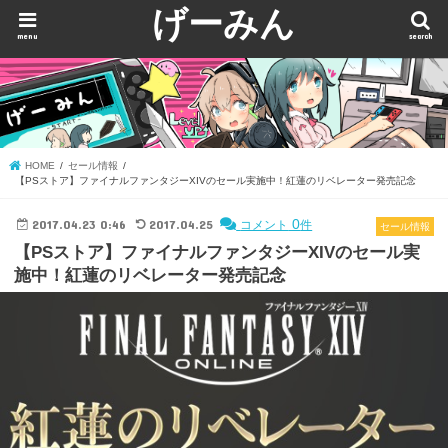
げーみん
menu
search
HOME
セール情報
【PSストア】ファイナルファンタジーXIVのセール実施中！紅蓮のリベレーター発売記念
2017.04.23 0:46
2017.04.25
0
コメント
件
セール情報
【PSストア】ファイナルファンタジーXIVのセール実
施中！紅蓮のリベレーター発売記念