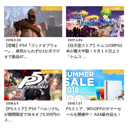
ニュース
セール情報
2018.5.20
2017.4.26
【悲報】PS4『ゴッドオブウォ
【任天堂ストア】ケムコのRPG2
ー』、発売からわずか1か月でゲ
本が最大半額！５月１０日より
オで新品47…
「ケムコ …
セール情報
ニュース
2018.6.9
2018.7.27
【PSストア】PS4『ペルソナ5』
PSストア、90%OFFのサマーセ
が期間限定で36％オフ5,555円の
ールを開催中！ AAA級作品も！
ス…