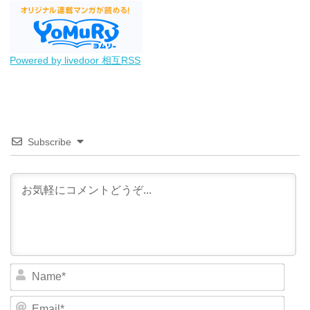
Powered by livedoor 相互RSS
Subscribe
N
a
m
E
e