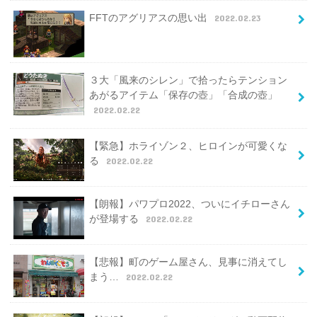
FFTのアグリアスの思い出
2022.02.23
３大「風来のシレン」で拾ったらテンション
あがるアイテム「保存の壺」「合成の壺」
2022.02.22
【緊急】ホライゾン２、ヒロインが可愛くな
る
2022.02.22
【朗報】パワプロ2022、ついにイチローさん
が登場する
2022.02.22
【悲報】町のゲーム屋さん、見事に消えてし
まう…
2022.02.22