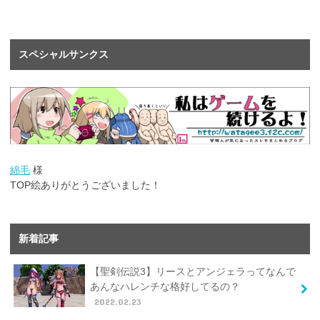
スペシャルサンクス
綿毛
様
TOP絵ありがとうございました！
新着記事
【聖剣伝説3】リースとアンジェラってなんで
あんなハレンチな格好してるの？
2022.02.23