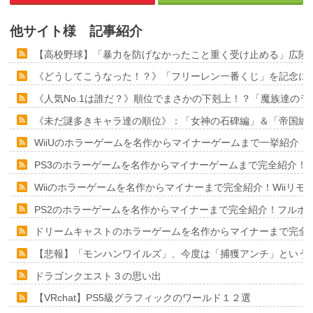
他サイト様 記事紹介
【高校野球】「暴力を防げなかったこと重く受け止める」広陵
《どうしてこうなった！？》「フリーレン一番くじ」を記念に６
《人気No.1は誰だ？》順位でまさかの下剋上！？「魔族達の
《未だ謎多きキャラ達の順位》：「女神の石碑編」＆「帝国編
WiiUのホラーゲームを名作からマイナーゲームまで一挙紹介！
PS3のホラーゲームを名作からマイナーゲームまで完全紹介！
Wiiのホラーゲームを名作からマイナーまで完全紹介！Wiiリ
PS2のホラーゲームを名作からマイナーまで完全紹介！フルポ
ドリームキャストのホラーゲームを名作からマイナーまで完全
【悲報】「モンハンワイルズ」、今度は「捕獲アンチ」という
ドラゴンクエスト３の思い出
【VRchat】PS5級グラフィックのワールド１２選