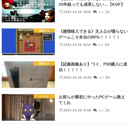
25年経っても成長しない…【KOF】
1
2022.02.20 18:00
コメ
件
《感情移入できる》主人公が喋らない
雑談ネタ
ゲームこそ本当のRPG！！！！！
1
2022.02.20 16:30
コメ
件
【証拠画像あり】ワイ、PS5購入に成
雑談ネタ
功！！！！！
0
2022.02.20 15:00
コメ
件
お前らが最初にやったPCゲーム教え
レトロ
てくれ
1
2022.02.20 13:00
コメ
件