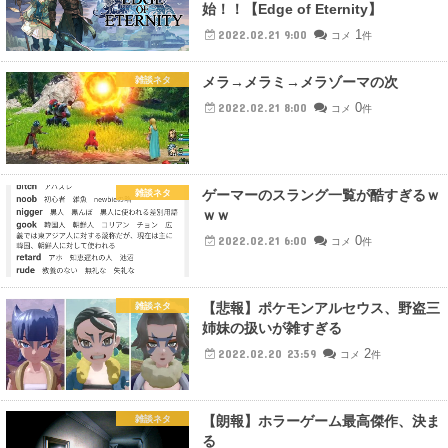
始！！【Edge of Eternity】
1
2022.02.21 9:00
コメ
件
メラ→メラミ→メラゾーマの次
雑談ネタ
0
2022.02.21 8:00
コメ
件
ゲーマーのスラング一覧が酷すぎるｗ
雑談ネタ
ｗｗ
0
2022.02.21 6:00
コメ
件
【悲報】ポケモンアルセウス、野盗三
雑談ネタ
姉妹の扱いが雑すぎる
2
2022.02.20 23:59
コメ
件
【朗報】ホラーゲーム最高傑作、決ま
雑談ネタ
る