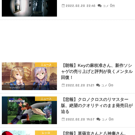
0
2022.02.20 22:45
コメ
件
【朗報】Keyの麻枝准さん、新作ソシ
ニュース
ャゲの売り上げと評判が良くメンタル
回復！
0
2022.02.20 21:21
コメ
件
【悲報】クロノクロスのリマスター
ニュース
版、絶望のクオリティのまま発売日が
迫る
0
2022.02.20 19:57
コメ
件
【悲報】草薙京さんと八神庵さん、
レトロ