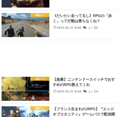
《だいたい走ってるし》RPGの「歩
雑談ネタ
く」って行動は要らなくね？
2
2022.02.21 14:00
コメ
件
【急募】ニンテンドースイッチでおす
雑談ネタ
すめのRPG教えてくれ
1
2022.02.21 12:00
コメ
件
【フランス生まれのJRPG】『エッジ
雑談ネタ
オブエタニティ』ゲームパスで配信開