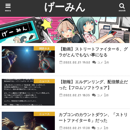
げーみん
menu
search
【動画】ストリートファイター６、グ
雑談ネタ
ラがとんでもない事になる
1
2022.02.21 19:52
コメ
件
【朗報】エルデンリング、配信禁止だ
ニュース
った【フロムソフトウェア】
1
2022.02.21 18:35
コメ
件
カプコンのカウントダウン、「ストリ
ニュース
ートファイター６」だった
1
2022.02.21 17:38
コメ
件