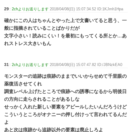
29
:
2chよりお送りします
2018/04/08(日) 15:07:34.52 ID:1KJmh1Hpa
確かにこの人はちゃんとやった上で文書いてると思う、一
般に指摘されていることばかりだが
文字小さい！読みにくい！を最初にもってくる所とか…あ
れストレス大きいもん
31
:
2chよりお送りします
2018/04/08(日) 15:07:47.82 ID:/JBNzkEA0
モンスターの追跡は痕跡のままでいいからせめて千里眼の
薬復活させてくれ
調査レベル上げたところで痕跡への誘導になるから明後日
の方向に走らされることがあるしな
せっかく入れた新しい要素をアピールしたいんだろうけど
こういうところがオナニーの押し付けって言われてるんだ
よ
あと次は痕跡から追跡以外の要素は廃止しろよ