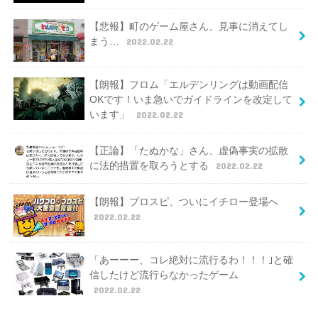
【悲報】町のゲーム屋さん、見事に消えてし
まう…
2022.02.22
【朗報】フロム「エルデンリングは動画配信
OKです！いま急いでガイドラインを改定して
います」
2022.02.22
【正論】「たぬかな」さん、虚偽事実の拡散
に法的措置を取ろうとする
2022.02.22
【朗報】プロスピ、ついにイチロー登場へ
2022.02.22
「あーーー、コレ絶対に流行るわ！！！｣と確
信したけど流行らなかったゲーム
2022.02.22