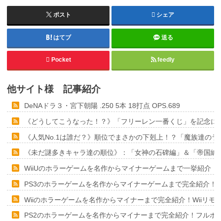
ポスト
シェア
はてブ
送る
Pocket
feedly
他サイト様 記事紹介
DeNAドラ３・宮下朝陽 .250 5本 18打点 OPS.689
《どうしてこうなった！？》「フリーレン一番くじ」を記念に６
《人気No.1は誰だ？》順位でまさかの下剋上！？「魔族達の
《未だ謎多きキャラ達の順位》：「女神の石碑編」＆「帝国編
WiiUのホラーゲームを名作からマイナーゲームまで一挙紹介！
PS3のホラーゲームを名作からマイナーゲームまで完全紹介！
Wiiのホラーゲームを名作からマイナーまで完全紹介！Wiiリ
PS2のホラーゲームを名作からマイナーまで完全紹介！フルポ