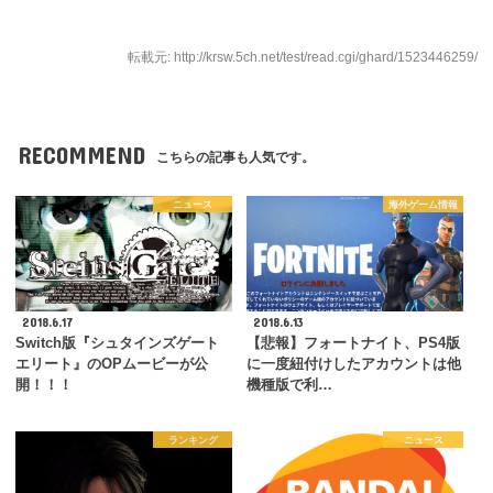
転載元: http://krsw.5ch.net/test/read.cgi/ghard/1523446259/
RECOMMEND
こちらの記事も人気です。
ニュース
海外ゲーム情報
2018.6.17
2018.6.13
Switch版『シュタインズゲート
【悲報】フォートナイト、PS4版
エリート』のOPムービーが公
に一度紐付けしたアカウントは他
開！！！
機種版で利…
ランキング
ニュース