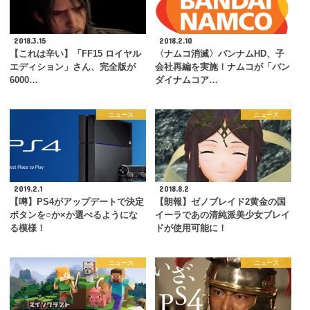
2018.3.15
2018.2.10
【これは辛い】「FF15 ロイヤル
〈ナムコ消滅〉バンナムHD、子
エディション」さん、完全版が
会社再編を実施！ナムコが「バン
6000…
ダイナムコア…
ニュース
ニュース
2019.2.1
2018.8.2
【噂】PS4がアップデートで決定
【朗報】ゼノブレイド2黄金の国
ボタンを○か×か選べるようにな
イーラであの清純派美少女ブレイ
る模様！
ドが使用可能に！
ニュース
ニュース