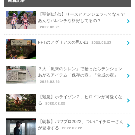
新着記事
【聖剣伝説3】リースとアンジェラってなんで
あんなハレンチな格好してるの？
2022.02.23
FFTのアグリアスの思い出
2022.02.23
３大「風来のシレン」で拾ったらテンション
あがるアイテム「保存の壺」「合成の壺」
2022.02.22
【緊急】ホライゾン２、ヒロインが可愛くな
る
2022.02.22
【朗報】パワプロ2022、ついにイチローさん
が登場する
2022.02.22