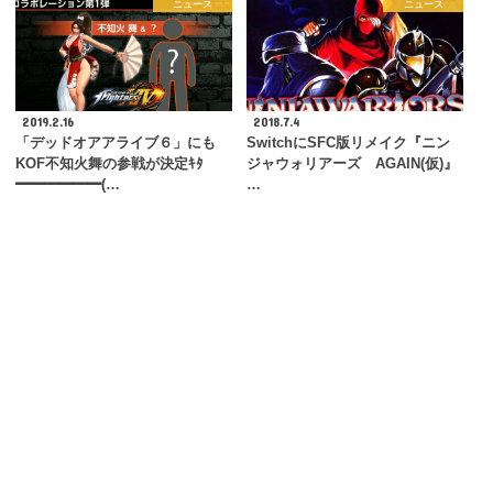
ニュース
ニュース
2019.2.16
2018.7.4
「デッドオアアライブ６」にも
SwitchにSFC版リメイク『ニン
KOF不知火舞の参戦が決定ｷﾀ
ジャウォリアーズ AGAIN(仮)』
━━━━━━(…
…