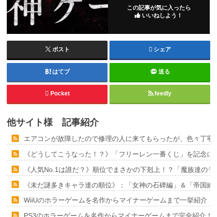
この記事が気に入ったら
いいねしよう！
ポスト
シェア
はてブ
送る
Pocket
feedly
他サイト様 記事紹介
エアコンが故障したので修理の人に来てもらったが、色々丁寧に
《どうしてこうなった！？》「フリーレン一番くじ」を記念に６
《人気No.1は誰だ？》順位でまさかの下剋上！？「魔族達の
《未だ謎多きキャラ達の順位》：「女神の石碑編」＆「帝国編
WiiUのホラーゲームを名作からマイナーゲームまで一挙紹介！
PS3のホラーゲームを名作からマイナーゲームまで完全紹介！