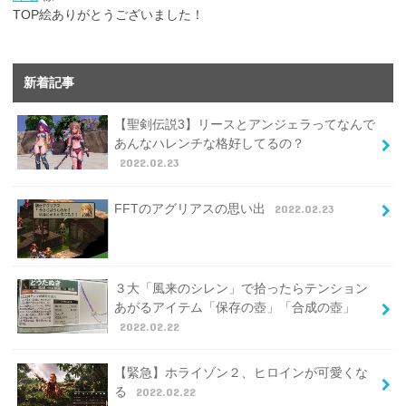
TOP絵ありがとうございました！
新着記事
【聖剣伝説3】リースとアンジェラってなんで
あんなハレンチな格好してるの？
2022.02.23
FFTのアグリアスの思い出
2022.02.23
３大「風来のシレン」で拾ったらテンション
あがるアイテム「保存の壺」「合成の壺」
2022.02.22
【緊急】ホライゾン２、ヒロインが可愛くな
る
2022.02.22