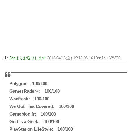
1
:
2chよりお送りします
2018/04/13(金) 19:13:08.16 ID:nJhuuVWG0
Polygon: 100/100
GamesRader+: 100/100
Wccftech: 100/100
We Got This Covered: 100/100
Gameblog.fr: 100/100
God is a Geek: 100/100
PlayStation LifeStyle: 100/100