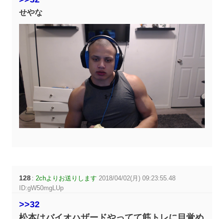
せやな
128
:
2chよりお送りします
2018/04/02(月) 09:23:55.48
ID:gW50mgLUp
>>32
松本はバイオハザードやってて筋トレに目覚め