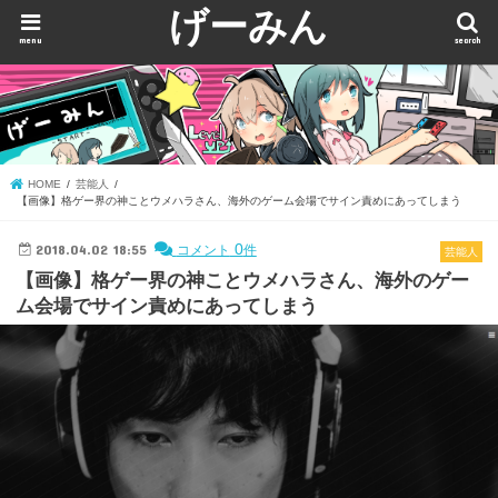
げーみん
menu
search
HOME
芸能人
【画像】格ゲー界の神ことウメハラさん、海外のゲーム会場でサイン責めにあってしまう
2018.04.02 18:55
0
コメント
件
芸能人
【画像】格ゲー界の神ことウメハラさん、海外のゲー
ム会場でサイン責めにあってしまう