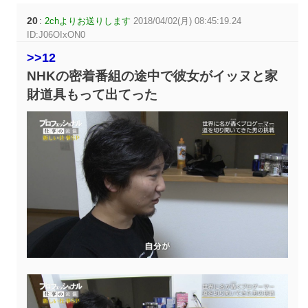
20
:
2chよりお送りします
2018/04/02(月) 08:45:19.24
ID:J06OIxON0
>>12
NHKの密着番組の途中で彼女がイッヌと家
財道具もって出てった