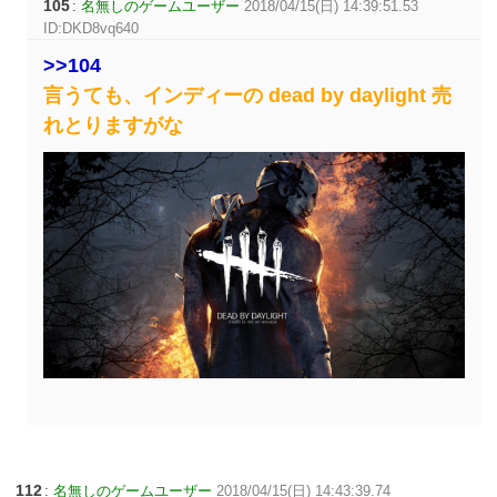
105
:
名無しのゲームユーザー
2018/04/15(日) 14:39:51.53
ID:DKD8vq640
>>104
言うても、インディーの dead by daylight 売
れとりますがな
112
:
名無しのゲームユーザー
2018/04/15(日) 14:43:39.74