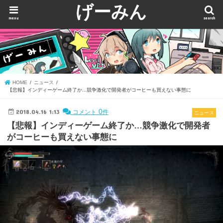
げーみん
menu
search
HOME
ニュース
【悲報】インディーゲーム終了か...競争激化で開発者がコーヒーも買えない事態に
2018.04.16 1:13
0
コメント
件
ニュース
【悲報】インディーゲーム終了か…競争激化で開発者
がコーヒーも買えない事態に