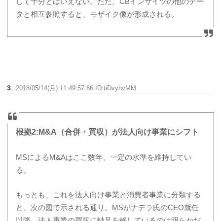
して十分とはいえない。ただ、CBインサイツの他のデー
タと相互参照すると、モザイク像が形成される。
3
:
2018/05/14(月) 11:49:57.66 ID:tiDvyhvMM
根拠2:M&A（合併・買収）が法人向け事業にシフト
MSによるM&Aはここ数年、一定の水準を維持してい
る。
もっとも、これを法人向け事業と消費者事業に分類する
と、次の図で示される通り。MSがナデラ氏のCEO就任
以降、法人事業の買収に軸足を移しているのは明らかだ