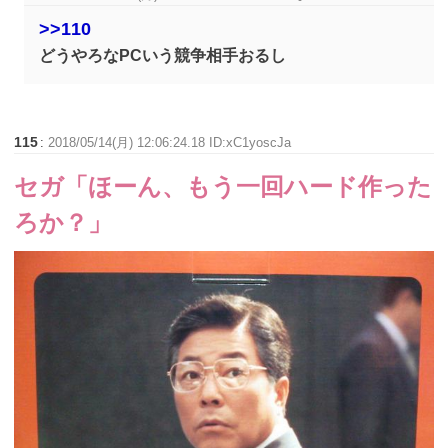
>>110
どうやろなPCいう競争相手おるし
115
:
2018/05/14(月) 12:06:24.18 ID:xC1yoscJa
セガ「ほーん、もう一回ハード作った
ろか？」