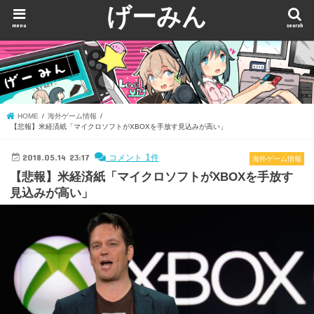
げーみん
menu
search
HOME
海外ゲーム情報
【悲報】米経済紙「マイクロソフトがXBOXを手放す見込みが高い」
2018.05.14 23:17
1
コメント
件
海外ゲーム情報
【悲報】米経済紙「マイクロソフトがXBOXを手放す
見込みが高い」