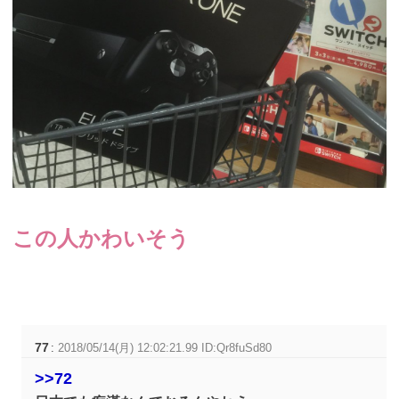
この人かわいそう
77
:
2018/05/14(月) 12:02:21.99 ID:Qr8fuSd80
>>72