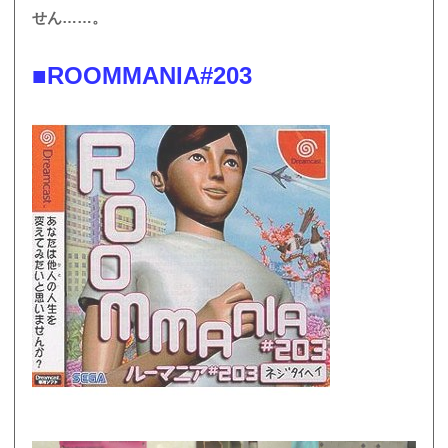
せん……。
■ROOMMANIA#203