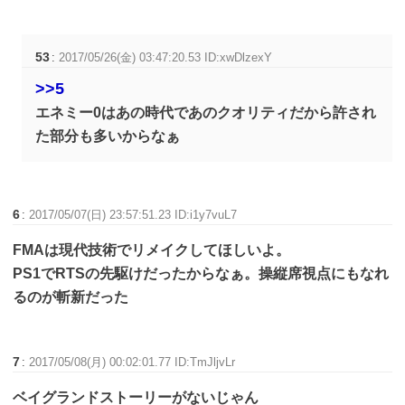
53
:
2017/05/26(金) 03:47:20.53 ID:xwDlzexY
>>5
エネミー0はあの時代であのクオリティだから許され
た部分も多いからなぁ
6
:
2017/05/07(日) 23:57:51.23 ID:i1y7vuL7
FMAは現代技術でリメイクしてほしいよ。
PS1でRTSの先駆けだったからなぁ。操縦席視点にもなれ
るのが斬新だった
7
:
2017/05/08(月) 00:02:01.77 ID:TmJljvLr
ベイグランドストーリーがないじゃん