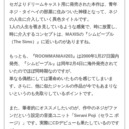
セガよりドリームキャスト用に発売された本作は、青年
ネジ・タイヘイの部屋に住みついた神様となって、ネジ
の人生に介入していく異色タイトルです。
1人の人生を覗き見しているような感覚で、時に放置し、
時に介入するコンセプトは、MAXISの『シムピープル
（The Sims）』に近いものがありますね。
もっとも、『ROOMMANIA#203』は2000年1月27日国内
発売、『シムピープル』は同年2月4日に海外発売されて
いたのでほぼ同時期なのですが、
単なる偶然にしては運命めいたものを感じてしまいま
す。さらに、他に似たジャンルの作品が今でもあまりな
いというのも先取りしているポイントです。
また、筆者的にオススメしたいのが、作中のネジがファ
ンだという設定の音楽ユニット「Serani Poji（セラニ ポ
ージ）」です。実際にCDデビューも果たしているのです