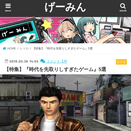
げーみん
menu
search
HOME
レトロ
【特集】『時代を先取りしすぎたゲーム』5選
2018.05.30 14:55
1
コメント
件
レトロ
【特集】『時代を先取りしすぎたゲーム』5選