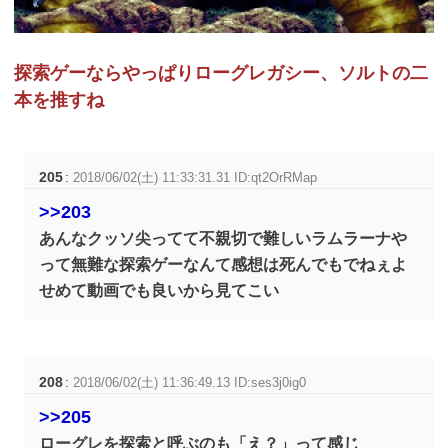
探索ゲーならやっぱりローグレガシー、ソルトの二
本を推すね
205
:
2018/06/02(土) 11:33:31.31 ID:qt2OrRMap
>>203
あんなクッソ尖ってて不親切で難しいラムラーナや
って無難な探索ゲーなんて感想は死んでもでねぇよ
せめて動画でも良いから見てこい
208
:
2018/06/02(土) 11:36:49.13 ID:ses3j0ig0
>>205
ローグレを探索と呼ぶのも「え？」って感じ