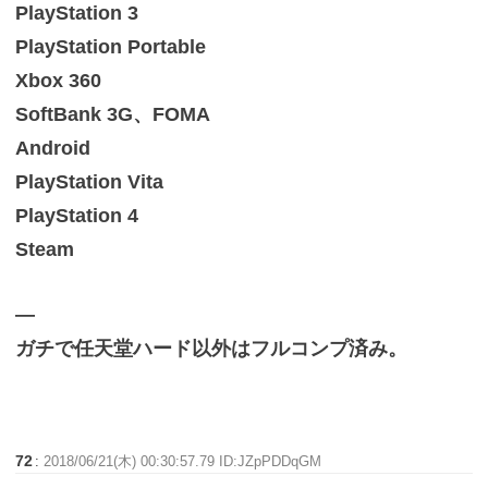
PlayStation 3
PlayStation Portable
Xbox 360
SoftBank 3G、FOMA
Android
PlayStation Vita
PlayStation 4
Steam
—
ガチで任天堂ハード以外はフルコンプ済み。
72
:
2018/06/21(木) 00:30:57.79 ID:JZpPDDqGM