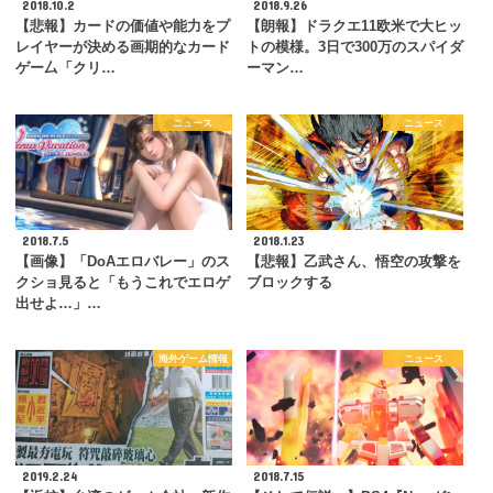
2018.10.2
2018.9.26
【悲報】カードの価値や能力をプ
【朗報】ドラクエ11欧米で大ヒッ
レイヤーが決める画期的なカード
トの模様。3日で300万のスパイダ
ゲー厶「クリ…
ーマン…
ニュース
ニュース
2018.7.5
2018.1.23
【画像】「DoAエロバレー」のス
【悲報】乙武さん、悟空の攻撃を
クショ見ると「もうこれでエロゲ
ブロックする
出せよ…」…
海外ゲーム情報
ニュース
2019.2.24
2018.7.15