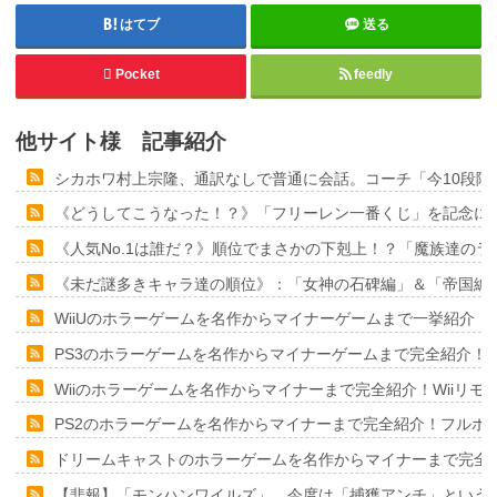
はてブ
送る
Pocket
feedly
他サイト様 記事紹介
シカホワ村上宗隆、通訳なしで普通に会話。コーチ「今10段階
《どうしてこうなった！？》「フリーレン一番くじ」を記念に６
《人気No.1は誰だ？》順位でまさかの下剋上！？「魔族達の
《未だ謎多きキャラ達の順位》：「女神の石碑編」＆「帝国編
WiiUのホラーゲームを名作からマイナーゲームまで一挙紹介！
PS3のホラーゲームを名作からマイナーゲームまで完全紹介！
Wiiのホラーゲームを名作からマイナーまで完全紹介！Wiiリ
PS2のホラーゲームを名作からマイナーまで完全紹介！フルポ
ドリームキャストのホラーゲームを名作からマイナーまで完全
【悲報】「モンハンワイルズ」、今度は「捕獲アンチ」という