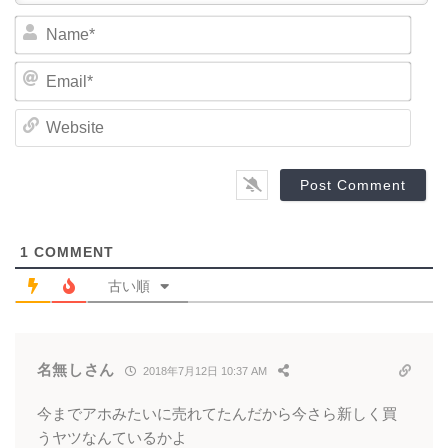
N
a
m
E
e
m
*
a
W
i
e
l
b
*
s
i
t
e
1
COMMENT
古い順
名無しさん
2018年7月12日 10:37 AM
今までアホみたいに売れてたんだから今さら新しく買
うヤツなんているかよ