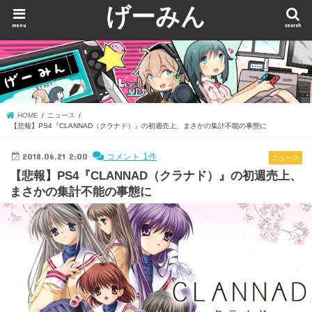
げーみん
menu
search
HOME
ニュース
【悲報】PS4『CLANNAD（クラナド）』の初週売上、まさかの集計不能の事態に
2018.06.21 2:00
1
コメント
件
ニュース
【悲報】PS4『CLANNAD（クラナド）』の初週売上、
まさかの集計不能の事態に