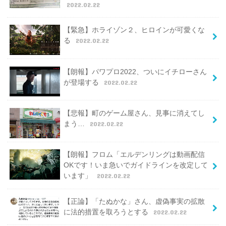
2022.02.22
【緊急】ホライゾン２、ヒロインが可愛くな
る
2022.02.22
【朗報】パワプロ2022、ついにイチローさん
が登場する
2022.02.22
【悲報】町のゲーム屋さん、見事に消えてし
まう…
2022.02.22
【朗報】フロム「エルデンリングは動画配信
OKです！いま急いでガイドラインを改定して
います」
2022.02.22
【正論】「たぬかな」さん、虚偽事実の拡散
に法的措置を取ろうとする
2022.02.22