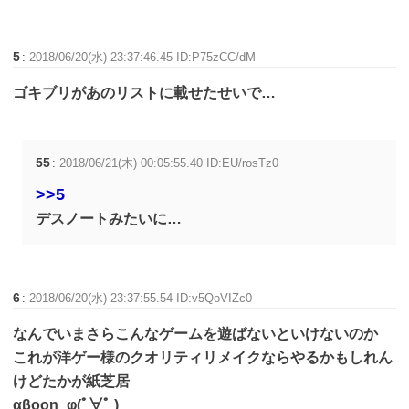
5
:
2018/06/20(水) 23:37:46.45 ID:P75zCC/dM
ゴキブリがあのリストに載せたせいで…
55
:
2018/06/21(木) 00:05:55.40 ID:EU/rosTz0
>>5
デスノートみたいに…
6
:
2018/06/20(水) 23:37:55.54 ID:v5QoVIZc0
なんでいまさらこんなゲームを遊ばないといけないのか
これが洋ゲー様のクオリティリメイクならやるかもしれん
けどたかが紙芝居
αβοοη_φ(ﾟ∀ﾟ )