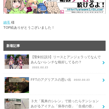
綿毛
様
TOP絵ありがとうございました！
新着記事
【聖剣伝説3】リースとアンジェラってなんで
あんなハレンチな格好してるの？
2022.02.23
FFTのアグリアスの思い出
2022.02.23
３大「風来のシレン」で拾ったらテンション
あがるアイテム「保存の壺」「合成の壺」