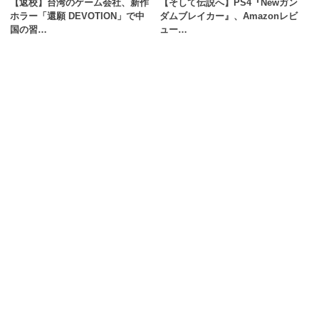
【返校】台湾のゲーム会社、新作
【そして伝説へ】PS4『Newガン
ホラー「還願 DEVOTION」で中
ダムブレイカー』、Amazonレビ
国の習…
ュー…