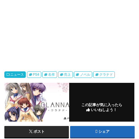
ニュース
PS4
名作
売上
ノベル
クラナド
この記事が気に入ったら
いいねしよう！
ポスト
シェア