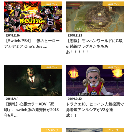
ニュース
ニュース
2018.2.16
2018.2.21
【Switch/PS4】「僕のヒーロー
【朗報】モンハンワールドにG級
アカデミア One's Just…
or続編フラグきたあああ
あ！！！！！
ニュース
ニュース
2018.4.4
2019.2.12
【朗報】心霊ホラーADV「死
ドラクエ10、ヒロイン人気投票で
印」、switch版の発売日が2018
勇者姫アンルシアがV2を達
年6月…
成！！
ランキング
ニュース