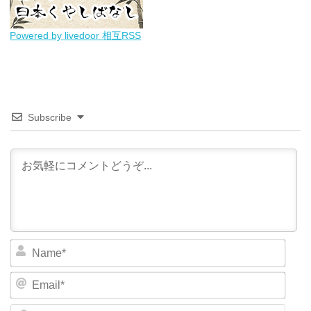
Powered by livedoor 相互RSS
Subscribe
N
a
m
E
e
m
*
a
W
i