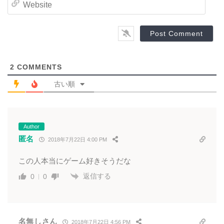
e
l
b
*
s
i
t
e
2
COMMENTS
古い順
Author
匿名
2018年7月22日 4:00 PM
この人本当にゲーム好きそうだな
返信する
0
0
名無しさん
2018年7月22日 4:56 PM