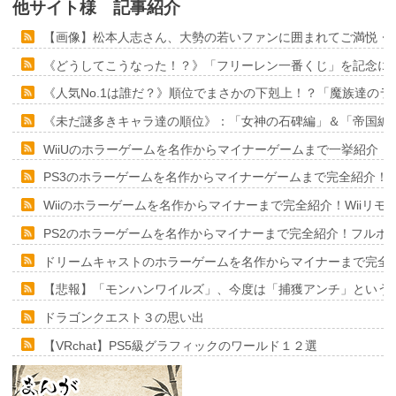
他サイト様 記事紹介
【画像】松本人志さん、大勢の若いファンに囲まれてご満悦・
《どうしてこうなった！？》「フリーレン一番くじ」を記念に６
《人気No.1は誰だ？》順位でまさかの下剋上！？「魔族達の
《未だ謎多きキャラ達の順位》：「女神の石碑編」＆「帝国編
WiiUのホラーゲームを名作からマイナーゲームまで一挙紹介！
PS3のホラーゲームを名作からマイナーゲームまで完全紹介！
Wiiのホラーゲームを名作からマイナーまで完全紹介！Wiiリ
PS2のホラーゲームを名作からマイナーまで完全紹介！フルポ
ドリームキャストのホラーゲームを名作からマイナーまで完全
【悲報】「モンハンワイルズ」、今度は「捕獲アンチ」という
ドラゴンクエスト３の思い出
【VRchat】PS5級グラフィックのワールド１２選