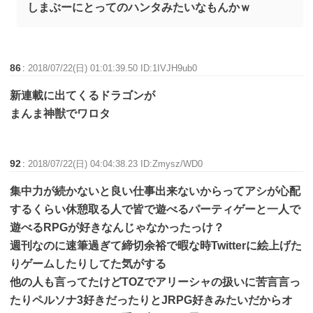
しまぶーにとってのハンタみたいなもんかｗ
86
:
2018/07/22(日) 01:01:39.50 ID:1IVJH9ub0
新連載に出てくるドラゴンが
まんま神獣でワロタ
92
:
2018/07/22(日) 04:04:38.23 ID:Zmysz/WD0
集中力が続かないと良い仕事出来ないからってアシが心配
するくらい休憩取る人で皆で遊べるパーティゲーと一人で
遊べるRPGが好きなんじゃなかったっけ？
週刊なのに速筆過ぎて締切余裕で暇な時Twitterに絵上げた
りゲームしたりしてた気がする
他の人も言ってたけどTOZでアリーシャの扱いに苦言言っ
たりペルソナ3好きだったりとJRPG好きみたいだからオ