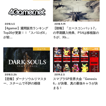
2018.4.5
2018.9.19
【4gamer】週間販売ランキング
【朗報】「エースコンバット7」
Top20が更新！！「スパロボX」
の早期購入特典、PS4は移植版の
が前…
５が、Xb…
ニュース
海外ゲーム情報
2018.5.26
2019.2.5
【悲報】ダークソウルリマスタ
スマブラSP世界大会「Genesis
ー、スチームで不評の模様
6」が決着、真の最強キャラが決
まる！