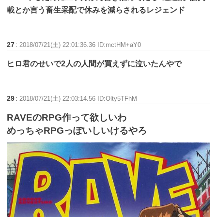
載とか言う畜生采配で休みを減らされるレジェンド
27
:
2018/07/21(土) 22:01:36.36 ID:mctHM+aY0
ヒロ君のせいで2人の人間が買えずに泣いたんやで
29
:
2018/07/21(土) 22:03:14.56 ID:Olty5TFhM
RAVEのRPG作って欲しいわ
めっちゃRPGっぽいしいけるやろ