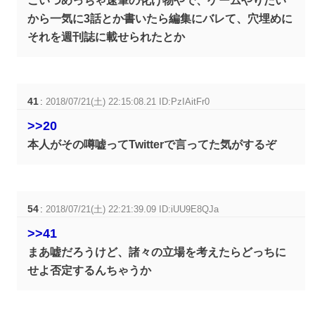
こいつめっちゃ速筆の化け物やで、ゲームやりたい
から一気に3話とか書いたら編集にバレて、穴埋めに
それを週刊誌に載せられたとか
41
:
2018/07/21(土) 22:15:08.21 ID:PzIAitFr0
>>20
本人がその噂嘘ってTwitterで言ってた気がするぞ
54
:
2018/07/21(土) 22:21:39.09 ID:iUU9E8QJa
>>41
まあ嘘だろうけど、諸々の立場を考えたらどっちに
せよ否定するんちゃうか