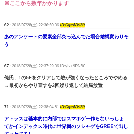
※ここから数年かかります
62
:
2018/07/28(土) 22:36:50.06
ID:CqtoVVi80
あのアンケートの要素全部突っ込んでた場合結構変わりそ
う
67
:
2018/07/28(土) 22:37:29.06 ID:yIx+9RNB0
俺氏、1の5Fをクリアして敵が強くなったところでやめる
→最初からやり直すを3回繰り返して結局放置
71
:
2018/07/28(土) 22:38:04.81
ID:CqtoVVi80
アトラスは基本的に内部ではスマホゲー作らないっしょ
てかインデックス時代に世界樹のソシャゲをGREEで出し