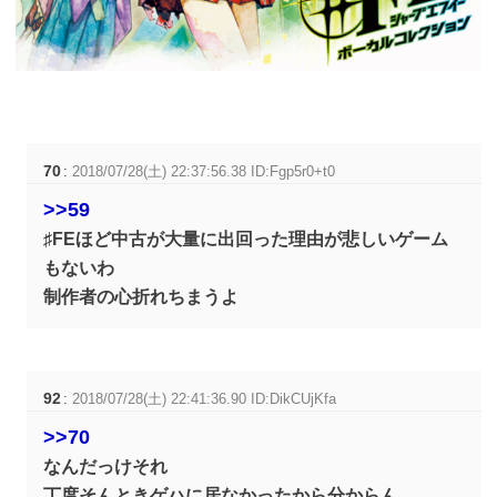
70
:
2018/07/28(土) 22:37:56.38 ID:Fgp5r0+t0
>>59
♯FEほど中古が大量に出回った理由が悲しいゲーム
もないわ
制作者の心折れちまうよ
92
:
2018/07/28(土) 22:41:36.90 ID:DikCUjKfa
>>70
なんだっけそれ
丁度そんときゲハに居なかったから分からん