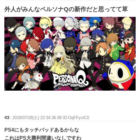
外人がみんなペルソナQの新作だと思ってて草
43
:
2018/07/28(土) 22:34:36.99 ID:OqFFyctC0
PS4にもタッチパッドあるからな
これはPS大勝利間違いなしですわ