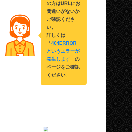
の方はURLにお
間違いがないか
ご確認くださ
い。
詳しくは
「
404ERROR
というエラーが
発生します
」の
ページをご確認
ください。