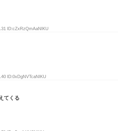
07.31 ID:cZxRzQmAaNIKU
41.40 ID:0xDgNVTcaNIKU
えてくる