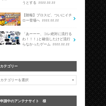
うとする
2022.02.22
【朗報】プロスピ、ついにイチ
ロー登場へ
2022.02.22
「あーーー、コレ絶対に流行る
わ！！！｣と確信したけど流行
らなかったゲーム
2022.02.22
カテゴリー
申請中のアンテナサイト 様