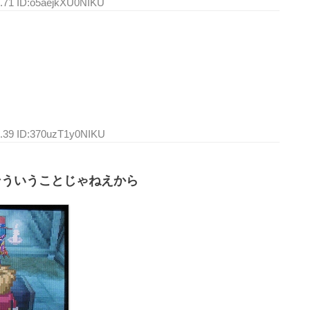
3.71 ID:o5aejkXU0NIKU
3.39 ID:370uzT1y0NIKU
そういうことじゃねえから