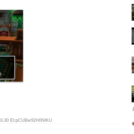
:10.30 ID:pCUBw92H0NIKU