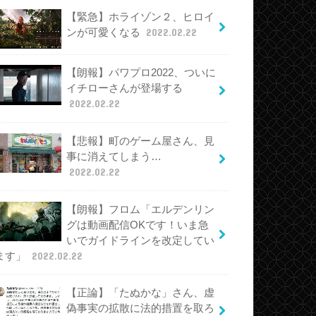
【緊急】ホライゾン２、ヒロイ
ンが可愛くなる
2022.02.22
【朗報】パワプロ2022、ついに
イチローさんが登場する
2022.02.22
【悲報】町のゲーム屋さん、見
事に消えてしまう…
2022.02.22
【朗報】フロム「エルデンリン
グは動画配信OKです！いま急
いでガイドラインを改定してい
ます」
2022.02.22
【正論】「たぬかな」さん、虚
偽事実の拡散に法的措置を取ろ