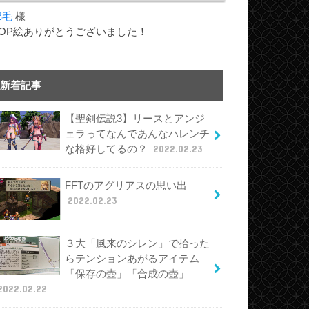
綿毛
様
TOP絵ありがとうございました！
新着記事
【聖剣伝説3】リースとアンジ
ェラってなんであんなハレンチ
な格好してるの？
2022.02.23
FFTのアグリアスの思い出
2022.02.23
３大「風来のシレン」で拾った
らテンションあがるアイテム
「保存の壺」「合成の壺」
2022.02.22