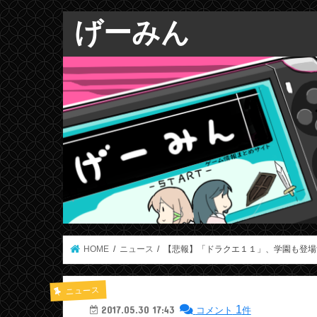
げーみん
HOME
ニュース
【悲報】「ドラクエ１１」、学園も登場
ニュース
1
2017.05.30 17:43
コメント
件