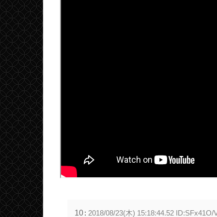
10
:
2018/08/23(木) 15:18:44.52 ID:SFx41O/