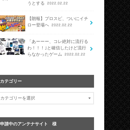
うとする
2022.02.22
【朗報】プロスピ、ついにイチ
ロー登場へ
2022.02.22
「あーーー、コレ絶対に流行る
わ！！！｣と確信したけど流行
らなかったゲーム
2022.02.22
カテゴリー
申請中のアンテナサイト 様