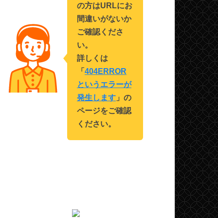
の方はURLにお
間違いがないか
ご確認くださ
い。
詳しくは
「
404ERROR
というエラーが
発生します
」の
ページをご確認
ください。