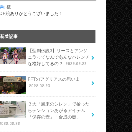
綿毛
様
TOP絵ありがとうございました！
新着記事
【聖剣伝説3】リースとアンジ
ェラってなんであんなハレンチ
な格好してるの？
2022.02.23
FFTのアグリアスの思い出
2022.02.23
３大「風来のシレン」で拾った
らテンションあがるアイテム
「保存の壺」「合成の壺」
2022.02.22