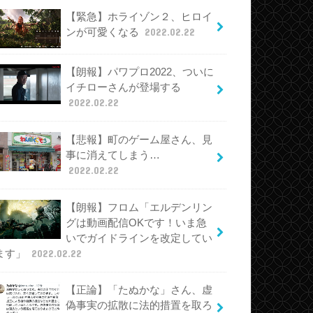
【緊急】ホライゾン２、ヒロイ
ンが可愛くなる
2022.02.22
【朗報】パワプロ2022、ついに
イチローさんが登場する
2022.02.22
【悲報】町のゲーム屋さん、見
事に消えてしまう…
2022.02.22
【朗報】フロム「エルデンリン
グは動画配信OKです！いま急
いでガイドラインを改定してい
ます」
2022.02.22
【正論】「たぬかな」さん、虚
偽事実の拡散に法的措置を取ろ