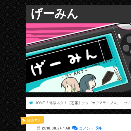
げーみん
HOME
雑談ネタ
【悲報】デッドオアアライブ６、エッチ
雑談ネタ
3
2018.08.24 1:40
コメント
件