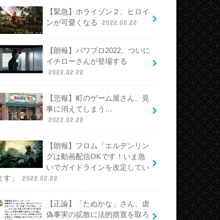
【緊急】ホライゾン２、ヒロイ
ンが可愛くなる
2022.02.22
【朗報】パワプロ2022、ついに
イチローさんが登場する
2022.02.22
【悲報】町のゲーム屋さん、見
事に消えてしまう…
2022.02.22
【朗報】フロム「エルデンリン
グは動画配信OKです！いま急
いでガイドラインを改定してい
ます」
2022.02.22
【正論】「たぬかな」さん、虚
偽事実の拡散に法的措置を取ろ