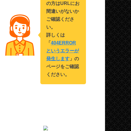
の方はURLにお
間違いがないか
ご確認くださ
い。
詳しくは
「
404ERROR
というエラーが
発生します
」の
ページをご確認
ください。