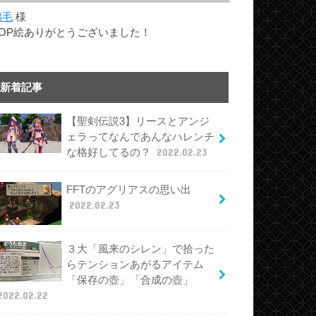
綿毛
様
TOP絵ありがとうございました！
新着記事
【聖剣伝説3】リースとアンジ
ェラってなんであんなハレンチ
な格好してるの？
2022.02.23
FFTのアグリアスの思い出
2022.02.23
３大「風来のシレン」で拾った
らテンションあがるアイテム
「保存の壺」「合成の壺」
2022.02.22