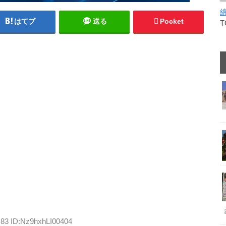
はてブ
送る
Pocket
.83 ID:Nz9hxhLI00404