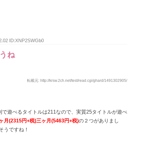
:02.02 ID:XNP2SWGb0
うね
転載元: http://krsw.2ch.net/test/read.cgi/ghard/1491302905/
制で遊べるタイトルは211なので、実質25タイトルが遊べ
ヶ月(2315円+税)三ヶ月(5463円+税)
の２つがありまし
そうですね！