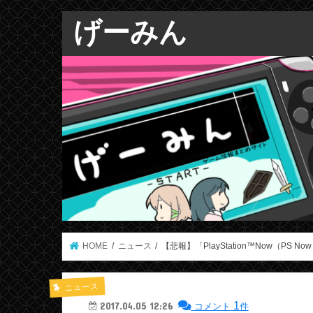
げーみん
HOME
ニュース
【悲報】「PlayStation™Now（P
ニュース
1
2017.04.05 12:26
コメント
件