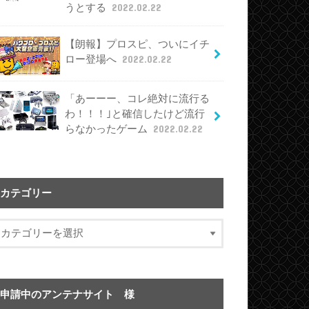
うとする
2022.02.22
【朗報】プロスピ、ついにイチ
ロー登場へ
2022.02.22
「あーーー、コレ絶対に流行る
わ！！！｣と確信したけど流行
らなかったゲーム
2022.02.22
カテゴリー
申請中のアンテナサイト 様